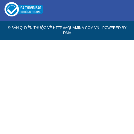
© BẢN QUYỀN THUỘC VỀ HTTP://AQUAMINA.COM.VN - POWERED BY
DMV