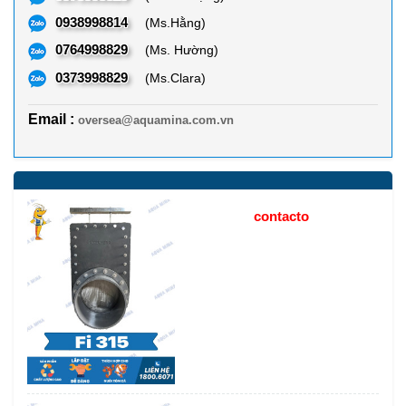
0938998814
(Ms.Hằng)
0764998829
(Ms. Hường)
0373998829
(Ms.Clara)
Email :
oversea@aquamina.com.vn
contacto