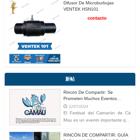
Difusor De Microburbujas
VENTEK HSN101
contacto
新帖
Rincón De Compartir: Se
Prometen Muchos Eventos
Interesantes En El Festival Del
22/07/2024
Camarón De Cà Mau En 2023
El Festival del Camarón de Cà
Mau es un evento importante que
se celebra en la provincia de Cà
Mau, Vietnam. El camarón de Cà
RINCÓN DE COMPARTIR: GUÍA