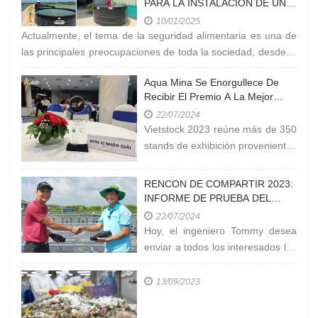
PARA LA INSTALACIÓN DE UN
Mau es conocido como uno de
ESTANQUE CIRCULAR MÓVIL
los productos clave
10/01/2025
Actualmente, el tema de la seguridad alimentaria es una de
las principales preocupaciones de toda la sociedad, desde la
carne y el
Aqua Mina Se Enorgullece De
Recibir El Premio A La Mejor
Empresa Productora De Equipos
22/07/2024
Acuáticos En Vietstock 2023
Vietstock 2023 reúne más de 350
stands de exhibición provenientes
de organizaciones y empresas
que operan en el
RENCON DE COMPARTIR 2023:
INFORME DE PRUEBA DEL
NIVEL DE ROCIADORES
22/07/2024
VENTEK EN LA EXPLOTACIÓN
Hoy, el ingeniero Tommy desea
EN CÀ MAU
enviar a todos los interesados los
resultados de la prueba de
medición de 'LA
13/09/2023
CONCENTRACIÓN DE OXÍGENO
EN EL ESTANQUE' en la granja