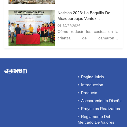
de la empresa
Noticias 2023: La Boquilla De
Microburbujas Ventek -
Dispositivo Eficiente Para La
19/11/2024
Generación De Oxígeno En La
Cómo reducir los costos en la
Cría De Camarones A Alta
crianza de camarones
Densidad.
industriales? ¿Cómo vender los
camarones a un precio alto?
链接到我们
Pagina Inicio
Introducción
Producto
Asesoramiento Diseño
Proyectos Realizados
Reglamento Del
Mercado De Valores