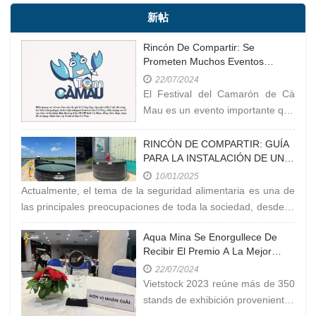
新帖
Rincón De Compartir: Se
Prometen Muchos Eventos
Interesantes En El Festival Del
22/07/2024
Camarón De Cà Mau En 2023
El Festival del Camarón de Cà
Mau es un evento importante que
se celebra en la provincia de Cà
Mau, Vietnam. El camarón de Cà
RINCÓN DE COMPARTIR: GUÍA
PARA LA INSTALACIÓN DE UN
Mau es conocido como uno de
ESTANQUE CIRCULAR MÓVIL
los productos clave
10/01/2025
Actualmente, el tema de la seguridad alimentaria es una de
las principales preocupaciones de toda la sociedad, desde la
carne y el
Aqua Mina Se Enorgullece De
Recibir El Premio A La Mejor
Empresa Productora De Equipos
22/07/2024
Acuáticos En Vietstock 2023
Vietstock 2023 reúne más de 350
stands de exhibición provenientes