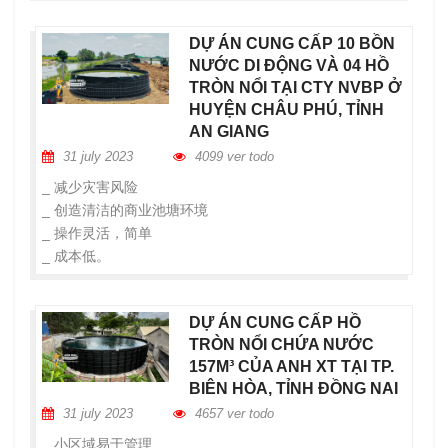
DỰ ÁN CUNG CẤP 10 BỒN
NƯỚC DI ĐỘNG VÀ 04 HỒ
TRÒN NỔI TẠI CTY NVBP Ở
HUYỆN CHÂU PHÚ, TỈNH
AN GIANG
31 july 2023
4099 ver todo
_ 减少灾害风险
_ 创造清洁的商业池塘环境
_ 操作灵活，简单
_ 成本低。
DỰ ÁN CUNG CẤP HỒ
TRÒN NỔI CHỨA NƯỚC
157M³ CỦA ANH XT TẠI TP.
BIÊN HÒA, TỈNH ĐỒNG NAI
31 july 2023
4657 ver todo
_ 小区域易于管理