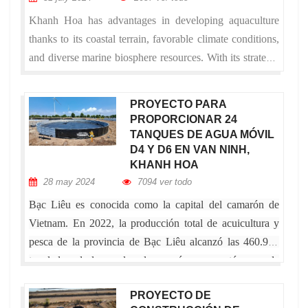
Khanh Hoa has advantages in developing aquaculture
thanks to its coastal terrain, favorable climate conditions,
and diverse marine biosphere resources. With its strategic
location in central Vietnam, Khanh Hoa boasts a long
coastline and is a well-known tourist destination. Here,
PROYECTO PARA
Mr. P plans to use Aquaculture Round Tanks supplied by
PROPORCIONAR 24
our company for aquaculture breeding purposes.
TANQUES DE AGUA MÓVIL
D4 Y D6 EN VAN NINH,
KHANH HOA
28 may 2024
7094 ver todo
Bạc Liêu es conocida como la capital del camarón de
Vietnam. En 2022, la producción total de acuicultura y
pesca de la provincia de Bạc Liêu alcanzó las 460.900
toneladas, de las cuales el camarón representó cerca de
235.000 toneladas
PROYECTO DE