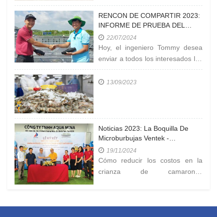
de organizaciones y empresas
que operan en el
RENCON DE COMPARTIR 2023:
INFORME DE PRUEBA DEL
NIVEL DE ROCIADORES
22/07/2024
VENTEK EN LA EXPLOTACIÓN
Hoy, el ingeniero Tommy desea
EN CÀ MAU
enviar a todos los interesados los
resultados de la prueba de
medición de 'LA
13/09/2023
CONCENTRACIÓN DE OXÍGENO
EN EL ESTANQUE' en la granja
de la empresa
Noticias 2023: La Boquilla De
Microburbujas Ventek -
Dispositivo Eficiente Para La
19/11/2024
Generación De Oxígeno En La
Cómo reducir los costos en la
Cría De Camarones A Alta
crianza de camarones
Densidad.
industriales? ¿Cómo vender los
camarones a un precio alto?