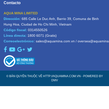
Contacto
AQUA MINA LIMITED
Dirección:
685 Calle Le Duc Anh, Barrio 39, Comuna de Binh
Hung Hoa, Ciudad de Ho Chi Minh, Vietnam
Código fiscal:
0314550526
Línea directa:
1800 6071
(Gratis)
Correoelectrónico:
sales@aquamina.com.vn
/
oversea@aquamina
© BẢN QUYỀN THUỘC VỀ HTTP://AQUAMINA.COM.VN - POWERED BY
DMV