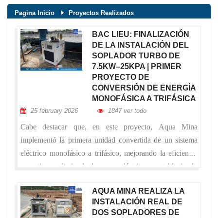
Pagina Inicio
Proyectos Realizados
BAC LIEU: FINALIZACIÓN
DE LA INSTALACIÓN DEL
SOPLADOR TURBO DE
7.5KW–25KPA | PRIMER
PROYECTO DE
CONVERSIÓN DE ENERGÍA
MONOFÁSICA A TRIFÁSICA
25 february 2026
1847 ver todo
Cabe destacar que, en este proyecto, Aqua Mina
implementó la primera unidad convertida de un sistema
eléctrico monofásico a trifásico, mejorando la eficiencia
operativa, reduciendo la carga eléctrica y estableciendo
una base más estable para el sistema de cultivo en el
AQUA MINA REALIZA LA
futuro.
INSTALACIÓN REAL DE
DOS SOPLADORES DE