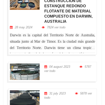
CONSTRUCCIÓN DE
ESTANQUE REDONDO
FLOTANTE DE MATERIAL
COMPUESTO EN DARWIN,
AUSTRALIA
28 may 2024
7824 ver todo
Darwin es la capital del Territorio Norte de Australia,
situada junto al Mar de Timor. Es la ciudad más grande
del Territorio Norte. Darwin tiene un clima tropical,
bastante similar al de los países del sudeste asiático, con
dos estaciones distintas, la temporada de lluvias y la
temporada seca. Este es el lugar elegido por la
04 august 2023
5787
ver todo
organización internacional CSIRO para establecer un
proyecto de investigación sobre el langostino tigre.
31 july 2023
5878 ver
todo