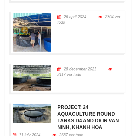
26 april 2024
2304 ver
todo
28 december 2023
2117 ver todo
PROJECT: 24
AQUACULTURE ROUND
TANKS D4 AND D6 IN VAN
NINH, KHANH HOA
31 july 2024
2687 ver todo