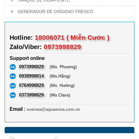
GENERADOR DE OXÍGENO FRESCO
18006071 ( Miễn Cước )
Hotline:
0973998829
Zalo/Viber:
Support online
0973998829
(Ms. Phượng)
0938998814
(Ms.Hằng)
0764998829
(Ms. Hường)
0373998829
(Ms.Clara)
Email :
oversea@aquamina.com.vn