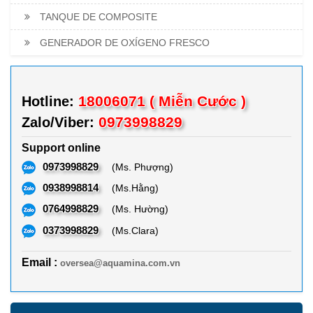
TANQUE DE COMPOSITE
GENERADOR DE OXÍGENO FRESCO
18006071 ( Miễn Cước )
Hotline:
0973998829
Zalo/Viber:
Support online
0973998829
(Ms. Phượng)
0938998814
(Ms.Hằng)
0764998829
(Ms. Hường)
0373998829
(Ms.Clara)
Email :
oversea@aquamina.com.vn