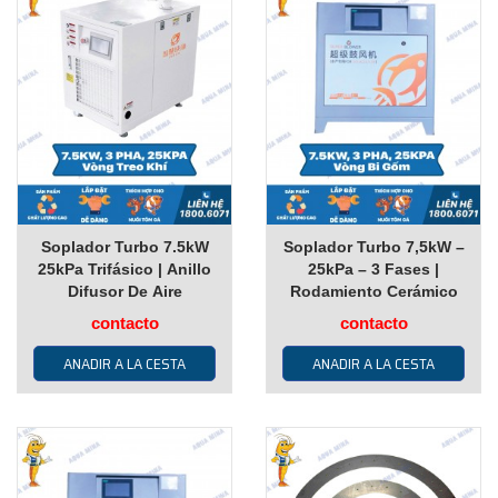
Soplador Turbo 7.5kW
Soplador Turbo 7,5kW –
25kPa Trifásico | Anillo
25kPa – 3 Fases |
Difusor De Aire
Rodamiento Cerámico
contacto
contacto
ANADIR A LA CESTA
ANADIR A LA CESTA