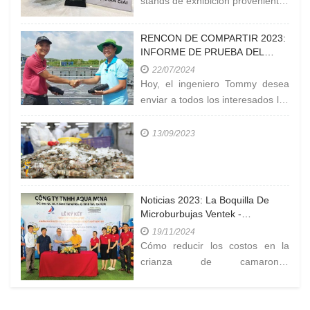
stands de exhibición provenientes
de organizaciones y empresas
que operan en el
RENCON DE COMPARTIR 2023:
INFORME DE PRUEBA DEL
NIVEL DE ROCIADORES
22/07/2024
VENTEK EN LA EXPLOTACIÓN
Hoy, el ingeniero Tommy desea
EN CÀ MAU
enviar a todos los interesados los
resultados de la prueba de
medición de 'LA
13/09/2023
CONCENTRACIÓN DE OXÍGENO
EN EL ESTANQUE' en la granja
de la empresa
Noticias 2023: La Boquilla De
Microburbujas Ventek -
Dispositivo Eficiente Para La
19/11/2024
Generación De Oxígeno En La
Cómo reducir los costos en la
Cría De Camarones A Alta
crianza de camarones
Densidad.
industriales? ¿Cómo vender los
camarones a un precio alto?