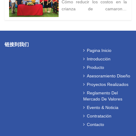
Generación De Oxígeno En La
Cómo reducir los costos en la
Cría De Camarones A Alta
crianza de camarones
Densidad.
industriales? ¿Cómo vender los
camarones a un precio alto?
链接到我们
Pagina Inicio
Introducción
Producto
Asesoramiento Diseño
Proyectos Realizados
Reglamento Del
Mercado De Valores
Evento & Noticia
Contratación
Contacto