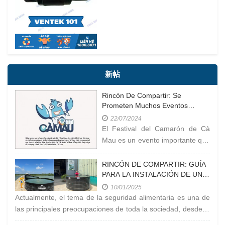
新帖
Rincón De Compartir: Se
Prometen Muchos Eventos
Interesantes En El Festival Del
22/07/2024
Camarón De Cà Mau En 2023
El Festival del Camarón de Cà
Mau es un evento importante que
se celebra en la provincia de Cà
Mau, Vietnam. El camarón de Cà
RINCÓN DE COMPARTIR: GUÍA
PARA LA INSTALACIÓN DE UN
Mau es conocido como uno de
ESTANQUE CIRCULAR MÓVIL
los productos clave
10/01/2025
Actualmente, el tema de la seguridad alimentaria es una de
las principales preocupaciones de toda la sociedad, desde la
carne y el