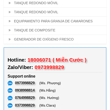
TANQUE REDONDO MÓVIL
TANQUE REDONDO MÓVIL
EQUIPAMIENTO PARA GRANJA DE CAMARONES
TANQUE DE COMPOSITE
GENERADOR DE OXÍGENO FRESCO
18006071 ( Miễn Cước )
Hotline:
0973998829
Zalo/Viber:
Support online
0973998829
(Ms. Phượng)
0938998814
(Ms.Hằng)
0764998829
(Ms. Hường)
0373998829
(Ms.Clara)