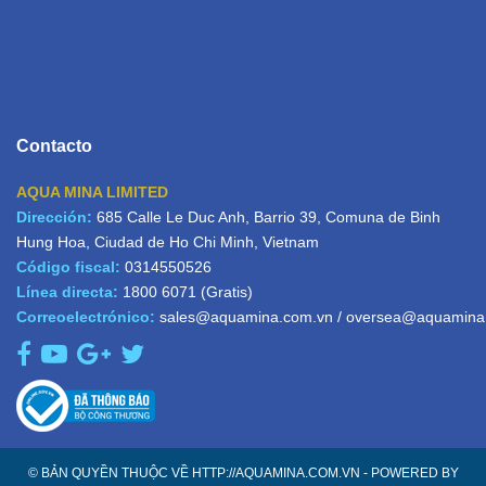
Contacto
AQUA MINA LIMITED
Dirección:
685 Calle Le Duc Anh, Barrio 39, Comuna de Binh
Hung Hoa, Ciudad de Ho Chi Minh, Vietnam
Código fiscal:
0314550526
Línea directa:
1800 6071
(Gratis)
Correoelectrónico:
sales@aquamina.com.vn
/
oversea@aquamina
© BẢN QUYỀN THUỘC VỀ HTTP://AQUAMINA.COM.VN - POWERED BY