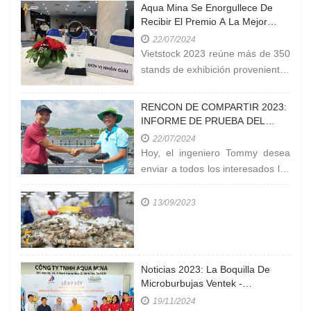
Aqua Mina Se Enorgullece De
Recibir El Premio A La Mejor
Empresa Productora De Equipos
22/07/2024
Acuáticos En Vietstock 2023
Vietstock 2023 reúne más de 350
stands de exhibición provenientes
de organizaciones y empresas
que operan en el
RENCON DE COMPARTIR 2023:
INFORME DE PRUEBA DEL
NIVEL DE ROCIADORES
22/07/2024
VENTEK EN LA EXPLOTACIÓN
Hoy, el ingeniero Tommy desea
EN CÀ MAU
enviar a todos los interesados los
resultados de la prueba de
medición de 'LA
13/09/2023
CONCENTRACIÓN DE OXÍGENO
EN EL ESTANQUE' en la granja
de la empresa
Noticias 2023: La Boquilla De
Microburbujas Ventek -
Dispositivo Eficiente Para La
19/11/2024