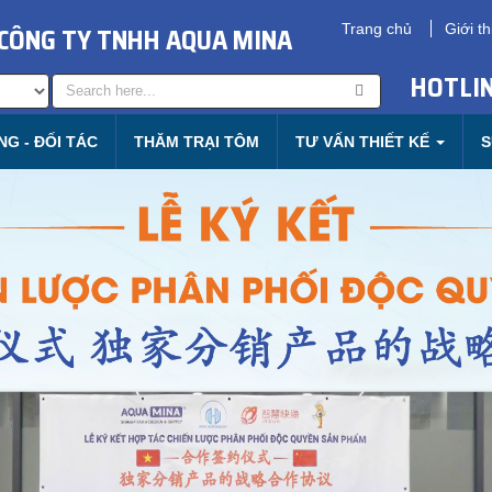
CÔNG TY TNHH AQUA MINA
Trang chủ
Giới th
HOTLIN
G - ĐỐI TÁC
THĂM TRẠI TÔM
TƯ VẤN THIẾT KẾ
S