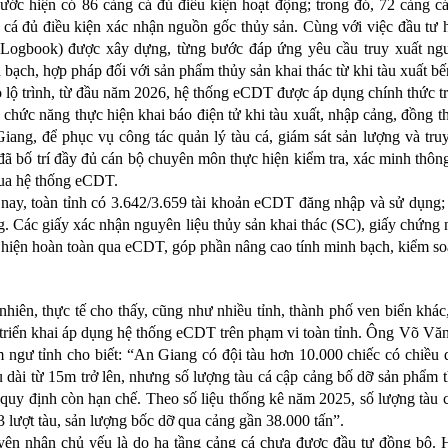
ước hiện có 86 cảng cá đủ điều kiện hoạt động; trong đó, 72 cảng cá
 cá đủ điều kiện xác nhận nguồn gốc thủy sản. Cùng với việc đầu tư 
eLogbook) được xây dựng, từng bước đáp ứng yêu cầu truy xuất ng
 bạch, hợp pháp đối với sản phẩm thủy sản khai thác từ khi tàu xuất bế
 lộ trình, từ đầu năm 2026, hệ thống eCDT được áp dụng chính thức tr
 chức năng thực hiện khai báo điện tử khi tàu xuất, nhập cảng, đồng th
iang, để phục vụ công tác quản lý tàu cá, giám sát sản lượng và tr
 đã bố trí đầy đủ cán bộ chuyên môn thực hiện kiểm tra, xác minh thông
ua hệ thống eCDT.
nay, toàn tỉnh có 3.642/3.659 tài khoản eCDT đăng nhập và sử dụng; 
g. Các giấy xác nhận nguyên liệu thủy sản khai thác (SC), giấy chứng
 hiện hoàn toàn qua eCDT, góp phần nâng cao tính minh bạch, kiểm soá
nhiên, thực tế cho thấy, cũng như nhiều tỉnh, thành phố ven biển kh
 triển khai áp dụng hệ thống eCDT trên phạm vi toàn tỉnh. Ông Võ Vă
 ngư tỉnh cho biết: “An Giang có đội tàu hơn 10.000 chiếc có chiều d
 dài từ 15m trở lên, nhưng số lượng tàu cá cập cảng bố dỡ sản phẩm t
 quy định còn hạn chế. Theo số liệu thống kê năm 2025, số lượng tàu
3 lượt tàu, sản lượng bốc dỡ qua cảng gần 38.000 tấn”.
ên nhân chủ yếu là do hạ tầng cảng cá chưa được đầu tư đồng bộ. Hi