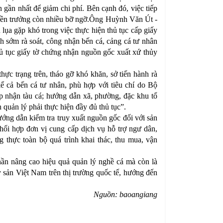
 gần nhất để giảm chi phí. Bên cạnh đó, việc tiếp
uyền trưởng còn nhiều bỡ ngỡ.Ông Huỳnh Văn Út -
lụa gặp khó trong việc thực hiện thủ tục cấp giấy
h sớm rà soát, công nhận bến cá, cảng cá tư nhân
thủ tục giấy tờ chứng nhận nguồn gốc xuất xứ thủy
c trạng trên, tháo gỡ khó khăn, sở tiến hành rà
 kể cả bến cá tư nhân, phù hợp với tiêu chí do Bộ
p nhận tàu cá; hướng dẫn xã, phường, đặc khu tổ
 quản lý phải thực hiện đầy đủ thủ tục”.
ng dẫn kiểm tra truy xuất nguồn gốc đối với sản
hối hợp đơn vị cung cấp dịch vụ hỗ trợ ngư dân,
 thực toàn bộ quá trình khai thác, thu mua, vận
ần nâng cao hiệu quả quản lý nghề cá mà còn là
y sản Việt Nam trên thị trường quốc tế, hướng đến
Nguồn: baoangiang