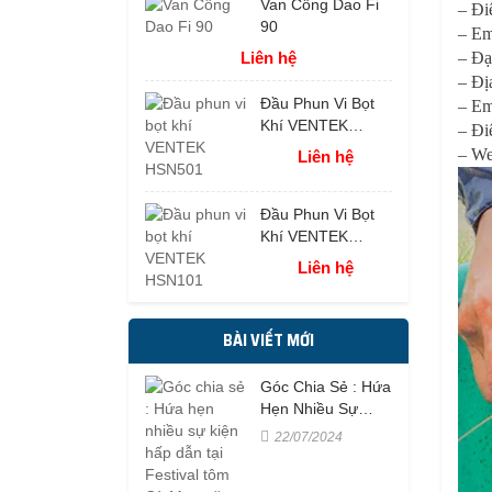
Van Cổng Dao Fi
– Đi
90
– Em
Liên hệ
– Đạ
– Đị
Đầu Phun Vi Bọt
– Em
Khí VENTEK
– Đi
HSN501
– We
Liên hệ
Đầu Phun Vi Bọt
Khí VENTEK
HSN101
Liên hệ
BÀI VIẾT MỚI
Góc Chia Sẻ : Hứa
Hẹn Nhiều Sự
Kiện Hấp Dẫn Tại
22/07/2024
Festival Tôm Cà
Mau Năm 2023