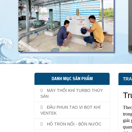
DANH MỤC SẢN PHẨM
TRA
MÁY THỔI KHÍ TURBO THỦY
Tr
SẢN
ĐẦU PHUN TẠO VI BỌT KHÍ
Theo
VENTEK
tron
giải
HỒ TRÒN NỔI - BỒN NƯỚC
quan