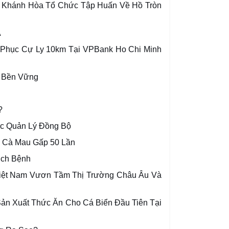
 Khánh Hòa Tổ Chức Tập Huấn Về Hồ Tròn
A
Phục Cự Ly 10km Tại VPBank Ho Chi Minh
n Bền Vững
?
ợc Quản Lý Đồng Bộ
i Cà Mau Gấp 50 Lần
ịch Bệnh
iệt Nam Vươn Tầm Thị Trường Châu Âu Và
n Xuất Thức Ăn Cho Cá Biển Đầu Tiên Tại