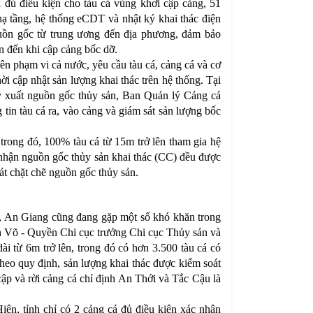
 đủ điều kiện cho tàu cá vùng khơi cập cảng, 51
hạ tầng, hệ thống eCDT và nhật ký khai thác điện
uồn gốc từ trung ương đến địa phương, đảm bảo
n đến khi cập cảng bốc dỡ.
ên phạm vi cả nước, yêu cầu tàu cá, cảng cá và cơ
ời cập nhật sản lượng khai thác trên hệ thống. Tại
uy xuất nguồn gốc thủy sản, Ban Quản lý Cảng cá
 tin tàu cá ra, vào cảng và giám sát sản lượng bốc
trong đó, 100% tàu cá từ 15m trở lên tham gia hệ
 nhận nguồn gốc thủy sản khai thác (CC) đều được
t chặt chẽ nguồn gốc thủy sản.
ác, An Giang cũng đang gặp một số khó khăn trong
n Võ - Quyền Chi cục trưởng Chi cục Thủy sản và
ài từ 6m trở lên, trong đó có hơn 3.500 tàu cá có
heo quy định, sản lượng khai thác được kiểm soát
 cập và rời cảng cá chỉ định An Thới và Tắc Cậu là
ện, tỉnh chỉ có 2 cảng cá đủ điều kiện xác nhận