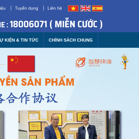
iệu
Tuyển dụng
Liên hệ
18006071 ( MIỄN CƯỚC )
E :
Ự KIỆN & TIN TỨC
CHÍNH SÁCH CHUNG