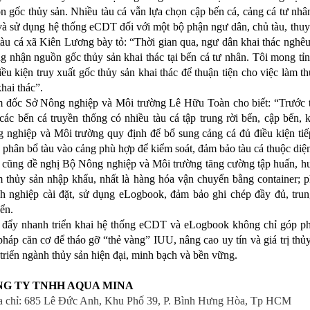
n gốc thủy sản. Nhiều tàu cá vẫn lựa chọn cập bến cá, cảng cá tư nhân
và sử dụng hệ thống eCDT đối với một bộ phận ngư dân, chủ tàu, th
tàu cá xã Kiên Lương bày tỏ: “Thời gian qua, ngư dân khai thác nghêu 
g nhận nguồn gốc thủy sản khai thác tại bến cá tư nhân. Tôi mong tỉn
iều kiện truy xuất gốc thủy sản khai thác để thuận tiện cho việc làm 
hai thác”.
 đốc Sở Nông nghiệp và Môi trường Lê Hữu Toàn cho biết: “Trước thự
 các bến cá truyền thống có nhiều tàu cá tập trung rời bến, cập bến,
 nghiệp và Môi trường quy định để bổ sung cảng cá đủ điều kiện tiế
 phân bổ tàu vào cảng phù hợp để kiểm soát, đảm bảo tàu cá thuộc diện
 cũng đề nghị Bộ Nông nghiệp và Môi trường tăng cường tập huấn, hướ
 thủy sản nhập khẩu, nhất là hàng hóa vận chuyển bằng container; p
h nghiệp cài đặt, sử dụng eLogbook, đảm bảo ghi chép đầy đủ, trung
ển.
 đẩy nhanh triển khai hệ thống eCDT và eLogbook không chỉ góp ph
 pháp căn cơ để tháo gỡ “thẻ vàng” IUU, nâng cao uy tín và giá trị thủ
 triển ngành thủy sản hiện đại, minh bạch và bền vững.
G TY TNHH AQUA MINA
a chỉ: 685 Lê Đức Anh, Khu Phố 39, P. Bình Hưng Hòa, Tp HCM