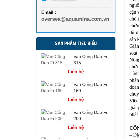
nguồ
cận 
Email :
oversea@aquamina.com.vn
chủ 
chứn
đủ đ
sản k
SẢN PHẨM TIÊU BIỂU
Giám
soát
Van Cổng Dao Fi
Nông
315
chức
Liên hệ
Tỉnh
phẩm
Van Cổng Dao Fi
doan
160
chuy
Liên hệ
Việc
giải
Van Cổng Dao Fi
phát
200
Liên hệ
CÔN
– Đị