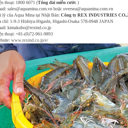
ện thoại: 1800 6071 (
Tổng đài miễn cước
)
ail: sales@aquamina.com.vn hoặc oversea@aquamina.com.vn
i lý của Aqua Mina tại Nhật Bản:
Công ty REX INDUSTRIES CO.
a chỉ: 1-9-3 Hishiya-Higashi, Higashi-Osaka 578-0948 JAPAN
ail: kimakubo@rexind.co.jp
ện thoại: +81-(0)72-961-9893
bsite:
www.rexind.co.jp/e/