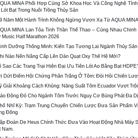
QUA MINA Phối Hợp Cùng Sở Khoa Học Và Công Nghệ Tỉnh
 Lót Bạt Trong Nuôi Trồng Thủy Sản
9 Năm Một Hành Trình Không Ngừng Vươn Xa Từ AQUA MIN
QUA MINA Lan Tỏa Tinh Thần Thể Thao – Cùng Nhau Chinh 
y Music Half Marathon 2026
inh Dưỡng Thông Minh: Kiến Tạo Tương Lai Ngành Thủy Sả
hi Nào Nên Nâng Cấp Lên Dàn Quạt Oxy Thế Hệ Mới?
ì Sao Các Trang Trại Hiện Đại Ưu Tiên Lót Ao Bằng Bạt HDPE
rị Dứt Điểm Hội Chứng Phân Trắng Ở Tôm: Đòi Hỏi Chiến Lư
ý Giải Khoảng Cách Khủng: Năng Suất Tôm Ecuador Vượt Trộ
áo Động Đỏ Cho Ngành Tôm Trước Nguy Cơ Bùng Phát Đa D
hổ Nhĩ Kỳ: Trạm Trung Chuyển Chiến Lược Đưa Sản Phẩm V
ng Đông
ập Đoàn De Heus Chính Thức Đưa Vào Hoạt Động Nhà Máy Sả
t Nam.