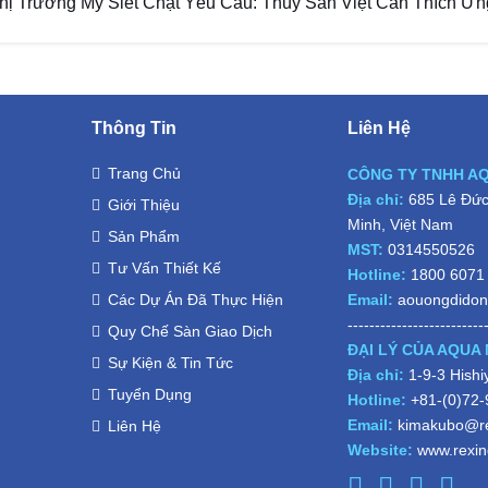
hị Trường Mỹ Siết Chặt Yêu Cầu: Thủy Sản Việt Cần Thích Ứ
Thông Tin
Liên Hệ
Trang Chủ
CÔNG TY TNHH A
Địa chỉ:
685 Lê Đức 
Giới Thiệu
Minh, Việt Nam
Sản Phẩm
MST:
0314550526
Tư Vấn Thiết Kế
Hotline:
1800 6071
Các Dự Án Đã Thực Hiện
Email:
aouongdido
-------------------------
Quy Chế Sàn Giao Dịch
ĐẠI LÝ CỦA AQUA 
Sự Kiện & Tin Tức
Địa chỉ:
1-9-3 Hish
Tuyển Dụng
Hotline:
+81-(0)72
Email:
kimakubo@re
Liên Hệ
Website:
www.rexind