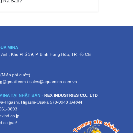
ng Ra Sao?
QUA MINA
Anh, Khu Phố 39, P. Bình Hưng Hòa, TP. Hồ Chí
(Miễn phí cước)
ng@gmail.com
/
sales@aquamina.com.vn
---------------------
MINA TẠI NHẬT BẢN -
REX INDUSTRIES CO., LTD
iya-Higashi, Higashi-Osaka 578-0948 JAPAN
-961-9893
xind.co.jp
.co.jp/e/