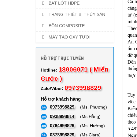
Cả n
BẠT LÓT HDPE
cảng
TRANG THIẾT BỊ THỦY SẢN
tử (
minh
BỒN COMPOSITE
Theo
quan
MÁY TẠO OXY TƯƠI
An G
tỉnh
dỡ q
HỖ TRỢ TRỰC TUYẾN
Đến 
18006071 ( Miễn
thốn
Hotline:
thực
Cước )
0973998829
Zalo/Viber:
Tuy 
Hỗ trợ khách hàng
việc
0973998829
(Ms. Phượng)
Kiểm
chiều
0938998814
(Ms.Hằng)
theo
0764998829
(Ms. Hường)
5.48
0373998829
(Ms.Clara)
Nguy