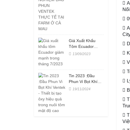
A
VENTEK THỰC
Nổi
TẾ TẠI FARM Ở
CÀ MAU
0
A
Cit
Giá Xuất Khẩu
D
Tôm Ecuador
Giảm Mạnh Trong
K
13/09/2023
Tháng 7/2023
V
T
Tin 2023 :Đầu
L
Phun Vi Bọt Khí
Ventek - Thiết Bị
19/11/2024
B
Tạo Ôxy Hiệu Quả
Trong Nuôi Tôm
T
Mật Độ Cao
Tru
T
Việ