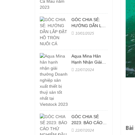
GÓC CHIA SẺ:
HƯỚNG DẪN LẮP
ĐẶT HỒ TRÒN
10/01/2025
NUÔI CÁ
Aqua Mina Hân
Hạnh Nhận Giải
Thưởng Doanh
22/07/2024
Nghiệp Sản Xuất
Thiết Bị Thuỷ Sản
Tốt Nhất Tại
Vietstock 2023
GÓC CHIA SẺ
2023: BÁO CÁO
Bài
THỬ NGHIỆM
22/07/2024
ĐẦU PHUN