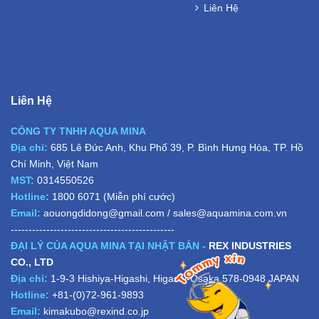
Liên Hệ
Liên Hệ
CÔNG TY TNHH AQUA MINA
Địa chỉ:
685 Lê Đức Anh, Khu Phố 39, P. Bình Hưng Hòa, TP. Hồ
Chí Minh, Việt Nam
MST:
0314550526
Hotline:
1800 6071
(Miễn phí cước)
Email:
aouongdidong@gmail.com
/
sales@aquamina.com.vn
----------------------------------------------
ĐẠI LÝ CỦA AQUA MINA TẠI NHẬT BẢN -
REX INDUSTRIES
CO., LTD
Địa chỉ:
1-9-3 Hishiya-Higashi, Higashi-Osaka 578-0948 JAPAN
Hotline:
+81-(0)72-961-9893
Email:
kimakubo@rexind.co.jp