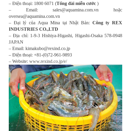
– Điện thoại: 1800 6071 (
Tổng đài miễn cước
)
– Email: sales@aquamina.com.vn hoặc
oversea@aquamina.com.vn
– Đại lý của Aqua Mina tại Nhật Bản:
Công ty REX
INDUSTRIES CO.,LTD
– Địa chỉ: 1-9-3 Hishiya-Higashi, Higashi-Osaka 578-0948
JAPAN
– Email: kimakubo@rexind.co.jp
– Điện thoại: +81-(0)72-961-9893
– Website:
www.rexind.co.jp/e/