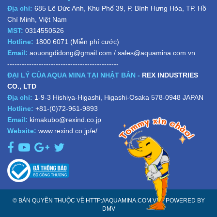
Địa chỉ:
685 Lê Đức Anh, Khu Phố 39, P. Bình Hưng Hòa, TP. Hồ
Chí Minh, Việt Nam
MST:
0314550526
Hotline:
1800 6071
(Miễn phí cước)
Email:
aouongdidong@gmail.com
/
sales@aquamina.com.vn
----------------------------------------------
ĐẠI LÝ CỦA AQUA MINA TẠI NHẬT BẢN -
REX INDUSTRIES
CO., LTD
Địa chỉ:
1-9-3 Hishiya-Higashi, Higashi-Osaka 578-0948 JAPAN
Hotline:
+81-(0)72-961-9893
Email:
kimakubo@rexind.co.jp
Website:
www.rexind.co.jp/e/
© BẢN QUYỀN THUỘC VỀ HTTP://AQUAMINA.COM.VN - POWERED BY
DMV