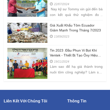
VENTEK THỰC TẾ TẠI FARM Ở
22/07/2024
CÀ MAU
Nay kỹ sư Tommy xin gửi đến bà
con kết quả thử nghiệm đo "
NỒNG ĐỘ OXY TRONG AO " tại
Giá Xuất Khẩu Tôm Ecuador
Farm công ty Âu Mỹ AEC ở Cà
Giảm Mạnh Trong Tháng 7/2023
Mau với kích
13/09/2023
Tin 2023 :Đầu Phun Vi Bọt Khí
Ventek - Thiết Bị Tạo Ôxy Hiệu
Quả Trong Nuôi Tôm Mật Độ Cao
19/11/2024
Làm sao để hạ giá thành trong
nuôi tôm công nghiệp? Làm sao
để bán được tôm với mức giá
cao? Đây là những
Liên Kết Với Chúng Tôi
Thông Tin