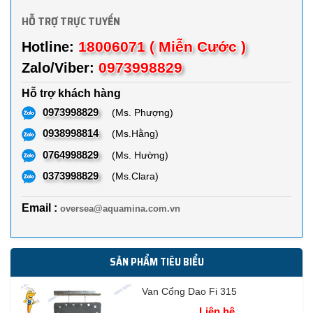
HỖ TRỢ TRỰC TUYẾN
18006071 ( Miễn Cước )
Hotline:
0973998829
Zalo/Viber:
Hỗ trợ khách hàng
0973998829
(Ms. Phượng)
0938998814
(Ms.Hằng)
0764998829
(Ms. Hường)
0373998829
(Ms.Clara)
Email :
oversea@aquamina.com.vn
SẢN PHẨM TIÊU BIỂU
Van Cổng Dao Fi 315
Liên hệ