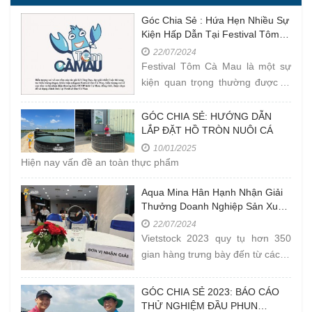
Góc Chia Sẻ : Hứa Hẹn Nhiều Sự
Kiện Hấp Dẫn Tại Festival Tôm
Cà Mau Năm 2023
22/07/2024
Festival Tôm Cà Mau là một sự
kiện quan trọng thường được tổ
chức ở tỉnh Cà Mau, Việt Nam.
Tôm Cà Mau được biết đến là
GÓC CHIA SẺ: HƯỚNG DẪN
LẮP ĐẶT HỒ TRÒN NUÔI CÁ
một
10/01/2025
Hiện nay vấn đề an toàn thực phẩm
Aqua Mina Hân Hạnh Nhận Giải
Thưởng Doanh Nghiệp Sản Xuất
Thiết Bị Thuỷ Sản Tốt Nhất Tại
22/07/2024
Vietstock 2023
Vietstock 2023 quy tụ hơn 350
gian hàng trưng bày đến từ các tổ
chức, doanh nghiệp hoạt động
trong lĩnh vực chăn nuôi và nuôi
GÓC CHIA SẺ 2023: BÁO CÁO
trồng thủy
THỬ NGHIỆM ĐẦU PHUN