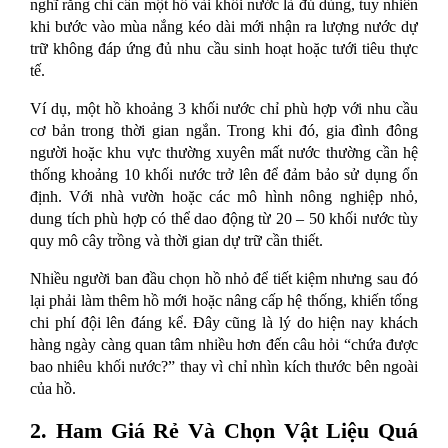
nghĩ rằng chỉ cần một hồ vài khối nước là đủ dùng, tuy nhiên 
khi bước vào mùa nắng kéo dài mới nhận ra lượng nước dự 
trữ không đáp ứng đủ nhu cầu sinh hoạt hoặc tưới tiêu thực 
tế.
Ví dụ, một hồ khoảng 3 khối nước chỉ phù hợp với nhu cầu 
cơ bản trong thời gian ngắn. Trong khi đó, gia đình đông 
người hoặc khu vực thường xuyên mất nước thường cần hệ 
thống khoảng 10 khối nước trở lên để đảm bảo sử dụng ổn 
định. Với nhà vườn hoặc các mô hình nông nghiệp nhỏ, 
dung tích phù hợp có thể dao động từ 20 – 50 khối nước tùy 
quy mô cây trồng và thời gian dự trữ cần thiết.
Nhiều người ban đầu chọn hồ nhỏ để tiết kiệm nhưng sau đó 
lại phải làm thêm hồ mới hoặc nâng cấp hệ thống, khiến tổng 
chi phí đội lên đáng kể. Đây cũng là lý do hiện nay khách 
hàng ngày càng quan tâm nhiều hơn đến câu hỏi “chứa được 
bao nhiêu khối nước?” thay vì chỉ nhìn kích thước bên ngoài 
của hồ.
2. Ham Giá Rẻ Và Chọn Vật Liệu Quá 