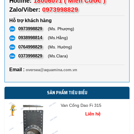
18006071 ( Miễn Cước )
Hotline:
0973998829
Zalo/Viber:
Hỗ trợ khách hàng
0973998829
(Ms. Phượng)
0938998814
(Ms.Hằng)
0764998829
(Ms. Hường)
0373998829
(Ms.Clara)
Email :
oversea@aquamina.com.vn
SẢN PHẨM TIÊU BIỂU
Van Cổng Dao Fi 315
Liên hệ