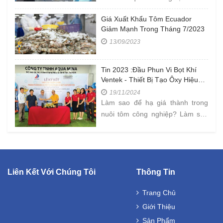
NỒNG ĐỘ OXY TRONG AO " tại
Giá Xuất Khẩu Tôm Ecuador
Farm công ty Âu Mỹ AEC ở Cà
Giảm Mạnh Trong Tháng 7/2023
Mau với kích
13/09/2023
Tin 2023 :Đầu Phun Vi Bọt Khí
Ventek - Thiết Bị Tạo Ôxy Hiệu
Quả Trong Nuôi Tôm Mật Độ Cao
19/11/2024
Làm sao để hạ giá thành trong
nuôi tôm công nghiệp? Làm sao
để bán được tôm với mức giá
cao? Đây là những
Liên Kết Với Chúng Tôi
Thông Tin
Trang Chủ
Giới Thiệu
Sản Phẩm