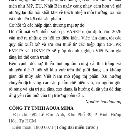
triển như Mỹ, EU, Nhật Bản ngày càng nhạy cảm hơn về giá
nhưng lại đòi hỏi khắt khe về trách nhiệm môi trường, xã hội
và tính tiện lợi của sản phẩm.
Cơ hội từ các hiệp định thương mại tự do
Dù đối mặt với nhiều sức ép, VASEP nhận định năm 2026
vẫn mở ra những cơ hội có điều kiện. Việc tận dụng tốt các
quy tắc xuất xứ và ưu đãi thuế từ các hiệp định CPTPP,
EVFTA và UKVFTA sẽ giúp doanh nghiệp Việt Nam gia
tăng lợi thế cạnh tranh.
Bên cạnh đó, sự thiếu hụt nguồn cung cá thịt trắng và
nhuyễn thể ở một số khu vực trên thế giới đang tạo không
gian để thủy sản Việt Nam mở rộng thị phần. Xu hướng
chuyển dịch sang các sản phẩm chế biến sâu, có nguồn gốc
rõ ràng và giá trị gia tăng cao đang là hướng đi tất yếu để đáp
ứng yêu cầu mới của thị trường toàn cầu.
Nguồn:
baodanang
CÔNG TY TNHH AQUA MINA
– Địa chỉ: 685 Lê Đức Anh, Khu Phố 39, P. Bình Hưng
Hòa, Tp HCM
– Điện thoại: 1800 6071 (
Tổng đài miễn cước
)