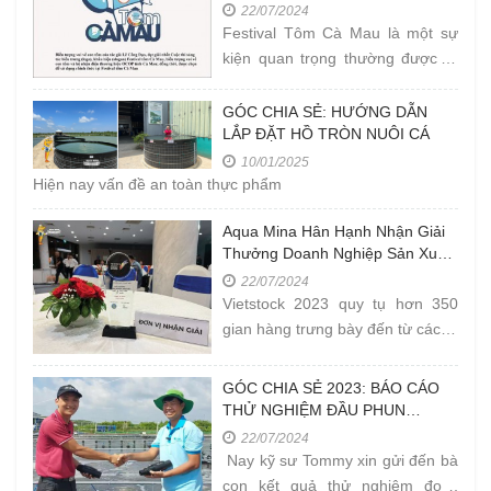
Cà Mau Năm 2023
22/07/2024
Festival Tôm Cà Mau là một sự
kiện quan trọng thường được tổ
chức ở tỉnh Cà Mau, Việt Nam.
Tôm Cà Mau được biết đến là
GÓC CHIA SẺ: HƯỚNG DẪN
LẮP ĐẶT HỒ TRÒN NUÔI CÁ
một
10/01/2025
Hiện nay vấn đề an toàn thực phẩm
Aqua Mina Hân Hạnh Nhận Giải
Thưởng Doanh Nghiệp Sản Xuất
Thiết Bị Thuỷ Sản Tốt Nhất Tại
22/07/2024
Vietstock 2023
Vietstock 2023 quy tụ hơn 350
gian hàng trưng bày đến từ các tổ
chức, doanh nghiệp hoạt động
trong lĩnh vực chăn nuôi và nuôi
GÓC CHIA SẺ 2023: BÁO CÁO
trồng thủy
THỬ NGHIỆM ĐẦU PHUN
VENTEK THỰC TẾ TẠI FARM Ở
22/07/2024
CÀ MAU
Nay kỹ sư Tommy xin gửi đến bà
con kết quả thử nghiệm đo "