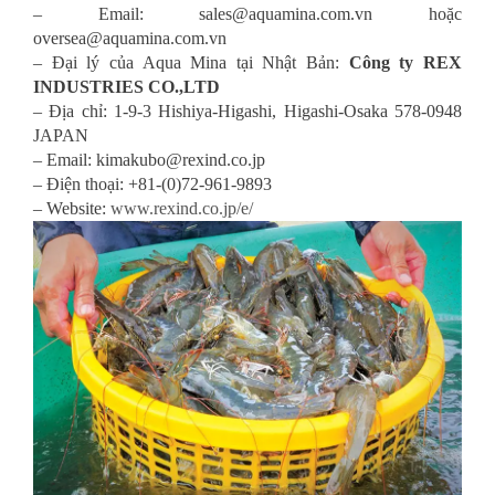
– Email: sales@aquamina.com.vn hoặc
oversea@aquamina.com.vn
– Đại lý của Aqua Mina tại Nhật Bản:
Công ty REX
INDUSTRIES CO.,LTD
– Địa chỉ: 1-9-3 Hishiya-Higashi, Higashi-Osaka 578-0948
JAPAN
– Email: kimakubo@rexind.co.jp
– Điện thoại: +81-(0)72-961-9893
– Website:
www.rexind.co.jp/e/