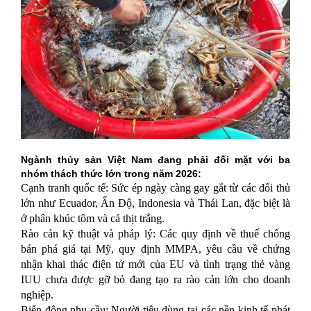
Ngành thủy sản Việt Nam đang phải đối mặt với ba
nhóm thách thức lớn trong năm 2026:
Cạnh tranh quốc tế: Sức ép ngày càng gay gắt từ các đối thủ
lớn như Ecuador, Ấn Độ, Indonesia và Thái Lan, đặc biệt là
ở phân khúc tôm và cá thịt trắng.
Rào cản kỹ thuật và pháp lý: Các quy định về thuế chống
bán phá giá tại Mỹ, quy định MMPA, yêu cầu về chứng
nhận khai thác điện tử mới của EU và tình trạng thẻ vàng
IUU chưa được gỡ bỏ đang tạo ra rào cản lớn cho doanh
nghiệp.
Biến động nhu cầu: Người tiêu dùng tại các nền kinh tế phát