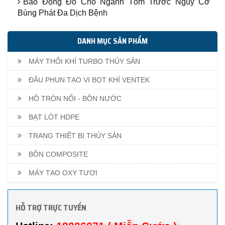
Báo Động Đỏ Cho Ngành Tôm Trước Nguy Cơ
Bùng Phát Đa Dịch Bệnh
DANH MỤC SẢN PHẨM
MÁY THỔI KHÍ TURBO THỦY SẢN
ĐẦU PHUN TẠO VI BỌT KHÍ VENTEK
HỒ TRÒN NỔI - BỒN NƯỚC
BẠT LÓT HDPE
TRANG THIẾT BỊ THỦY SẢN
BỒN COMPOSITE
MÁY TẠO OXY TƯƠI
HỖ TRỢ TRỰC TUYẾN