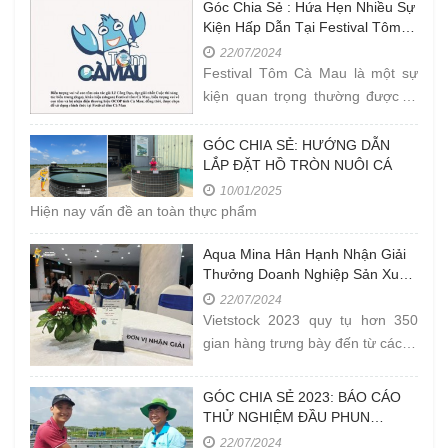
Góc Chia Sẻ : Hứa Hẹn Nhiều Sự
Kiện Hấp Dẫn Tại Festival Tôm
Cà Mau Năm 2023
22/07/2024
Festival Tôm Cà Mau là một sự
kiện quan trọng thường được tổ
chức ở tỉnh Cà Mau, Việt Nam.
Tôm Cà Mau được biết đến là
GÓC CHIA SẺ: HƯỚNG DẪN
LẮP ĐẶT HỒ TRÒN NUÔI CÁ
một
10/01/2025
Hiện nay vấn đề an toàn thực phẩm
Aqua Mina Hân Hạnh Nhận Giải
Thưởng Doanh Nghiệp Sản Xuất
Thiết Bị Thuỷ Sản Tốt Nhất Tại
22/07/2024
Vietstock 2023
Vietstock 2023 quy tụ hơn 350
gian hàng trưng bày đến từ các tổ
chức, doanh nghiệp hoạt động
trong lĩnh vực chăn nuôi và nuôi
GÓC CHIA SẺ 2023: BÁO CÁO
trồng thủy
THỬ NGHIỆM ĐẦU PHUN
VENTEK THỰC TẾ TẠI FARM Ở
22/07/2024