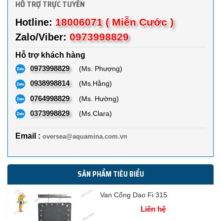
HỖ TRỢ TRỰC TUYẾN
18006071 ( Miễn Cước )
Hotline:
0973998829
Zalo/Viber:
Hỗ trợ khách hàng
0973998829
(Ms. Phượng)
0938998814
(Ms.Hằng)
0764998829
(Ms. Hường)
0373998829
(Ms.Clara)
Email :
oversea@aquamina.com.vn
SẢN PHẨM TIÊU BIỂU
Van Cổng Dao Fi 315
Liên hệ