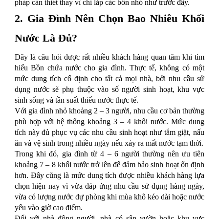
pháp cần thiết thay vì chỉ lắp các bồn nhỏ như trước đây.
2. Gia Đình Nên Chọn Bao Nhiêu Khối
Nước Là Đủ?
Đây là câu hỏi được rất nhiều khách hàng quan tâm khi tìm
hiểu Bồn chứa nước cho gia đình. Thực tế, không có một
mức dung tích cố định cho tất cả mọi nhà, bởi nhu cầu sử
dụng nước sẽ phụ thuộc vào số người sinh hoạt, khu vực
sinh sống và tần suất thiếu nước thực tế.
Với gia đình nhỏ khoảng 2 – 3 người, nhu cầu cơ bản thường
phù hợp với hệ thống khoảng 3 – 4 khối nước. Mức dung
tích này đủ phục vụ các nhu cầu sinh hoạt như tắm giặt, nấu
ăn và vệ sinh trong nhiều ngày nếu xảy ra mất nước tạm thời.
Trong khi đó, gia đình từ 4 – 6 người thường nên ưu tiên
khoảng 7 – 8 khối nước trở lên để đảm bảo sinh hoạt ổn định
hơn. Đây cũng là mức dung tích được nhiều khách hàng lựa
chọn hiện nay vì vừa đáp ứng nhu cầu sử dụng hàng ngày,
vừa có lượng nước dự phòng khi mùa khô kéo dài hoặc nước
yếu vào giờ cao điểm.
Đối với nhà đông người, nhà có sân vườn hoặc khu vực