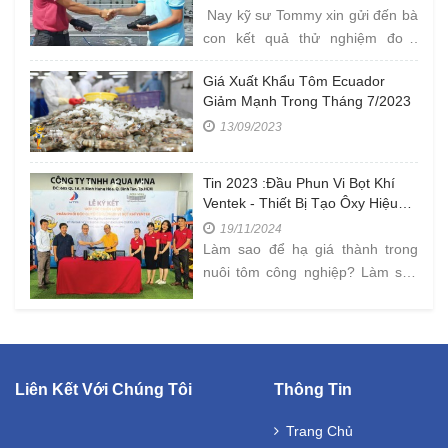
CÀ MAU
Nay kỹ sư Tommy xin gửi đến bà
con kết quả thử nghiệm đo "
NỒNG ĐỘ OXY TRONG AO " tại
Giá Xuất Khẩu Tôm Ecuador
Farm công ty Âu Mỹ AEC ở Cà
Giảm Mạnh Trong Tháng 7/2023
Mau với kích
13/09/2023
Tin 2023 :Đầu Phun Vi Bọt Khí
Ventek - Thiết Bị Tạo Ôxy Hiệu
Quả Trong Nuôi Tôm Mật Độ Cao
19/11/2024
Làm sao để hạ giá thành trong
nuôi tôm công nghiệp? Làm sao
để bán được tôm với mức giá
cao? Đây là những
Liên Kết Với Chúng Tôi
Thông Tin
Trang Chủ