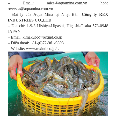
– Email: sales@aquamina.com.vn hoặc
oversea@aquamina.com.vn
– Đại lý của Aqua Mina tại Nhật Bản:
Công ty REX
INDUSTRIES CO.,LTD
– Địa chỉ: 1-9-3 Hishiya-Higashi, Higashi-Osaka 578-0948
JAPAN
– Email: kimakubo@rexind.co.jp
– Điện thoại: +81-(0)72-961-9893
– Website:
www.rexind.co.jp/e/