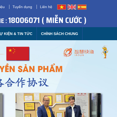
iệu
Tuyển dụng
Liên hệ
18006071 ( MIỄN CƯỚC )
E :
Ự KIỆN & TIN TỨC
CHÍNH SÁCH CHUNG