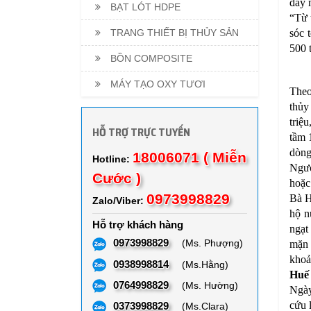
đầy 
BẠT LÓT HDPE
“Từ 
TRANG THIẾT BỊ THỦY SẢN
sóc 
500 
BỒN COMPOSITE
MÁY TẠO OXY TƯƠI
Theo
thủy
triệ
HỖ TRỢ TRỰC TUYẾN
tầm 
dòng
18006071 ( Miễn
Hotline:
Ngượ
Cước )
hoặc
0973998829
Bà H
Zalo/Viber:
hộ n
Hỗ trợ khách hàng
ngạt
0973998829
(Ms. Phượng)
mặn 
khoả
0938998814
(Ms.Hằng)
Huế 
0764998829
(Ms. Hường)
Ngày
cứu 
0373998829
(Ms.Clara)