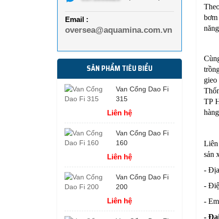
Theo
bơm 
Email :
năng
oversea@aquamina.com.vn
Cùng
SẢN PHẨM TIÊU BIỂU
trồn
gieo
Van Cổng Dao Fi
Thốn
315
TP H
hàng
Liên hệ
Van Cổng Dao Fi
160
Liên
sản 
Liên hệ
- Đị
Van Cổng Dao Fi
- Đi
200
Liên hệ
- Em
- Đạ