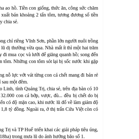
2ha ao hồ. Tiền con giống, thức ăn, công sức chăm
, xuất bán khoảng 2 tấn tôm, tương đương số tiền
y chia sẻ.
ng chỉ riêng Vĩnh Sơn, phần lớn người nuôi trồng
lũ dị thường vừa qua. Nhà mất ít thì một hai trăm
ạy đi mua cọc và lưới để giăng quanh hồ; song đến
ẫn tôm. Những con tôm sót lại bị sốc nước khi gặp
g nỗ lực vớt vát từng con cá chết mang đi bán rẻ
hỉ sau một đêm.
inh, tỉnh Quảng Trị, chia sẻ, trên địa bàn có 10
32.000 con cá bớp, vược, đù... đều bị chết do bị
iển có độ mặn cao, khi nước lũ đổ về làm giảm độ
1,8 tỷ đồng. Ngoài ra, ở thị trấn Cửa Việt còn có
g Trị và TP Huế triển khai các giải pháp tiêu úng,
18ha) trong mưa lũ do ảnh hưởng bão số 1.