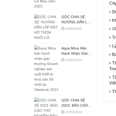
Cit
D
GÓC CHIA SẺ:
K
HƯỚNG DẪN LẮP
ĐẶT HỒ TRÒN
V
10/01/2025
NUÔI CÁ
T
L
Aqua Mina Hân
Hạnh Nhận Giải
B
Thưởng Doanh
22/07/2024
T
Nghiệp Sản Xuất
Tru
Thiết Bị Thuỷ Sản
Tốt Nhất Tại
T
Vietstock 2023
Việ
T
GÓC CHIA SẺ
2023: BÁO CÁO
THỬ NGHIỆM
22/07/2024
ĐẦU PHUN