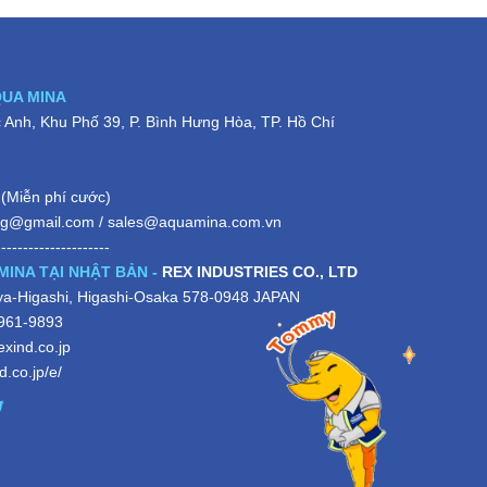
QUA MINA
Anh, Khu Phố 39, P. Bình Hưng Hòa, TP. Hồ Chí
(Miễn phí cước)
ng@gmail.com
/
sales@aquamina.com.vn
---------------------
MINA TẠI NHẬT BẢN -
REX INDUSTRIES CO., LTD
iya-Higashi, Higashi-Osaka 578-0948 JAPAN
-961-9893
xind.co.jp
.co.jp/e/