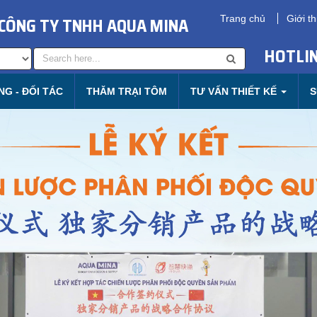
CÔNG TY TNHH AQUA MINA
Trang chủ
Giới th
HOTLIN
G - ĐỐI TÁC
THĂM TRẠI TÔM
TƯ VẤN THIẾT KẾ
S