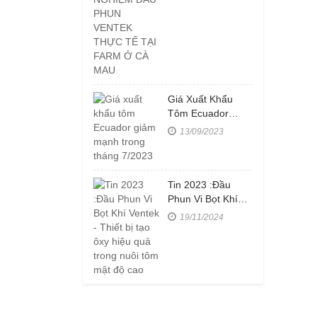
VENTEK THỰC
TẾ TẠI FARM Ở
CÀ MAU
Giá Xuất Khẩu
Tôm Ecuador
Giảm Mạnh Trong
13/09/2023
Tháng 7/2023
Tin 2023 :Đầu
Phun Vi Bọt Khí
Ventek - Thiết Bị
19/11/2024
Tạo Ôxy Hiệu Quả
Trong Nuôi Tôm
Mật Độ Cao