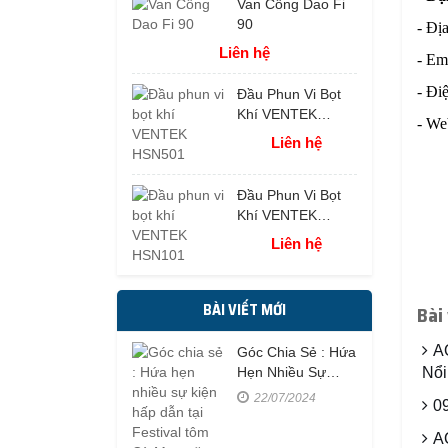
Van Cổng Dao Fi
90
- Đị
Liên hệ
- Em
- Đi
Đầu Phun Vi Bọt
Khí VENTEK
- We
HSN501
Liên hệ
Đầu Phun Vi Bọt
Khí VENTEK
HSN101
Liên hệ
BÀI VIẾT MỚI
Bài
A
Góc Chia Sẻ : Hứa
Hẹn Nhiều Sự
Nổi
Kiện Hấp Dẫn Tại
22/07/2024
0
Festival Tôm Cà
Mau Năm 2023
A