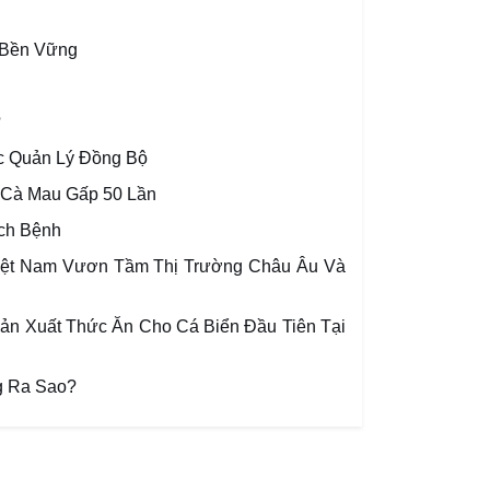
 Bền Vững
?
c Quản Lý Đồng Bộ
 Cà Mau Gấp 50 Lần
ch Bệnh
iệt Nam Vươn Tầm Thị Trường Châu Âu Và
n Xuất Thức Ăn Cho Cá Biển Đầu Tiên Tại
g Ra Sao?