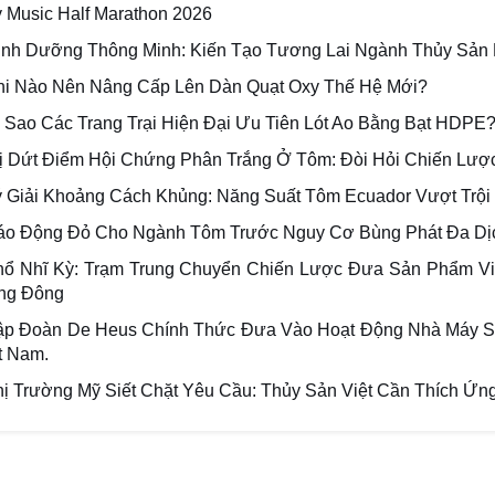
y Music Half Marathon 2026
inh Dưỡng Thông Minh: Kiến Tạo Tương Lai Ngành Thủy Sản
hi Nào Nên Nâng Cấp Lên Dàn Quạt Oxy Thế Hệ Mới?
ì Sao Các Trang Trại Hiện Đại Ưu Tiên Lót Ao Bằng Bạt HDPE
rị Dứt Điểm Hội Chứng Phân Trắng Ở Tôm: Đòi Hỏi Chiến Lượ
ý Giải Khoảng Cách Khủng: Năng Suất Tôm Ecuador Vượt Trội
áo Động Đỏ Cho Ngành Tôm Trước Nguy Cơ Bùng Phát Đa Dị
hổ Nhĩ Kỳ: Trạm Trung Chuyển Chiến Lược Đưa Sản Phẩm V
ng Đông
ập Đoàn De Heus Chính Thức Đưa Vào Hoạt Động Nhà Máy Sả
t Nam.
hị Trường Mỹ Siết Chặt Yêu Cầu: Thủy Sản Việt Cần Thích Ứn