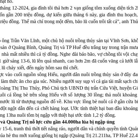
mặt hồ.
tháng 12-2024, gia đình tôi thả hơn 2 vạn giống tôm xuống diện tích 
tốn gần 200 triệu đồng, dự kiến giữa tháng 6 này, gia đình thu hoạch
triệu đồng. Thế mà chỉ trong một đêm, bão lũ cuốn trôi tất cả”, anh Thủ
 ông Trần Văn Lĩnh, một chủ hộ nuôi trồng thủy sản tại Vĩnh Sơn, khô
 sản ở Quảng Bình, Quảng Trị và TP Huế đều trắng tay trong trận mưa 
u, nhà mất nhiều thì cả tỷ đồng. Nghe đài báo bão, vợ chồng tôi vội ch
1 giờ sáng 13-6, lũ lên quá nhanh, cao hơn 2m đã cuốn văng cả lưới l
 lũ chảy xiết, đến ngày hôm sau thì chết.
c vào cuối nguồn sông Hiếu, người dân nuôi trồng thủy sản ở đây đan
 làm thức ăn cho gia súc. Nhiều người suy sụp vì cả gia tài mất sạch c
oàng Thị Thu Thủy, Phó Chủ tịch UBND thị trấn Cửa Việt, huyện Gio L
uôi cá lồng bè trên sông Hiếu với số lượng 30 lồng; thả nuôi khoảng 
 nước lũ từ thượng nguồn đổ về. Khu vực lồng bè nuôi cá ở gần cửa b
đột ngột dẫn đến cá chết hàng loạt. Ước tính thiệt hại ban đầu khoảng 
ng 13ha nuôi tôm bị ngập với thiệt hại ước tính 1,2 tỷ đồng.
và Quảng Trị nỗ lực cứu gần 44.000ha lúa bị ngập úng
 15-6, tranh thủ thời tiết nắng ráo, người dân và chính quyền tỉnh Quản
lúa hè thu mới xuống giống bị ngập (Quảng Trị 21.211ha, TP Huế 22.4