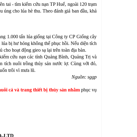
 tai - tìm kiếm cứu nạn TP Huế, ngoài 120 trạm
 úng cho lúa hè thu. Theo đánh giá ban đầu, khả
g 1.000 tấn lúa giống tại Công ty CP Giống cây
h lúa bị hư hỏng không thể phục hồi. Nếu diện tích
 cho hoạt động gieo sạ lại trên toàn địa bàn.
 kiếm cứu nạn các tỉnh Quảng Bình, Quảng Trị và
 tích nuôi trồng thủy sản nước lợ. Cùng với đó,
uốn trôi vì mưa lũ.
Nguồn: sggp
uôi cá và trang thiết bị thủy sản nhằm
phục vụ
O.,LTD