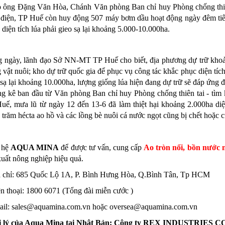
 ông Đặng Văn Hòa, Chánh Văn phòng Ban chỉ huy Phòng chống thiên
điện, TP Huế còn huy động 507 máy bơm dầu hoạt động ngày đêm tiêu
 diện tích lúa phải gieo sạ lại khoảng 5.000-10.000ha.
 ngày, lãnh đạo Sở NN-MT TP Huế cho biết, địa phương dự trữ khoản
g vật nuôi; kho dự trữ quốc gia để phục vụ công tác khắc phục diện tíc
 sạ lại khoảng 10.000ha, lượng giống lúa hiện đang dự trữ sẽ đáp ứng đủ
g kê ban đầu từ Văn phòng Ban chỉ huy Phòng chống thiên tai - tìm
uế, mưa lũ từ ngày 12 đến 13-6 đã làm thiệt hại khoảng 2.000ha diện
 trăm hécta ao hồ và các lồng bè nuôi cá nước ngọt cũng bị chết hoặc c
 hệ
AQUA MINA
để được tư vấn, cung cấp
Ao
tròn nổi, bồn nước n
xuất nông nghiệp hiệu quả.
a chỉ: 685 Quốc Lộ 1A, P. Bình Hưng Hòa, Q.Bình Tân, Tp HCM
ện thoại: 1800 6071 (Tổng đài miễn cước )
ail: sales@aquamina.com.vn hoặc oversea@aquamina.com.vn
i lý của Aqua Mina tại Nhật Bản:
Công ty REX INDUSTRIES C