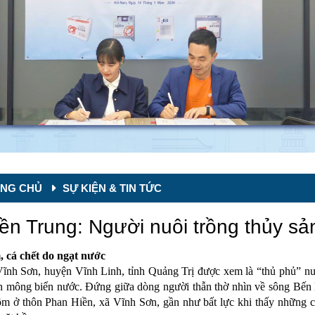
NG CHỦ
SỰ KIỆN & TIN TỨC
ền Trung: Người nuôi trồng thủy sản
 cá chết do ngạt nước
ĩnh Sơn, huyện Vĩnh Linh, tỉnh Quảng Trị được xem là “thủ phủ” nu
 mông biển nước. Đứng giữa dòng người thẫn thờ nhìn về sông Bến H
ôm ở thôn Phan Hiền, xã Vĩnh Sơn, gần như bất lực khi thấy những co