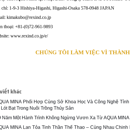
a chỉ: 1-9-3 Hishiya-Higashi, Higashi-Osaka 578-0948 JAPAN
ail: kimakubo@rexind.co.jp
ện thoại: +81-(0)72-961-9893
bsite: www.rexind.co.jp/e/
CHÚNG TÔI LÀM VIỆC VÌ THÀNH
 viết khác
QUA MINA Phối Hợp Cùng Sở Khoa Học Và Công Nghệ Tỉnh 
 Lót Bạt Trong Nuôi Trồng Thủy Sản
9 Năm Một Hành Trình Không Ngừng Vươn Xa Từ AQUA MINA
QUA MINA Lan Tỏa Tinh Thần Thể Thao – Cùng Nhau Chinh 