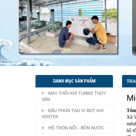
DANH MỤC SẢN PHẨM
TRA
MÁY THỔI KHÍ TURBO THỦY
Mi
SẢN
Tôm,
ĐẦU PHUN TẠO VI BỌT KHÍ
VENTEK
Xã V
mênh
HỒ TRÒN NỔI - BỒN NƯỚC
hồ t