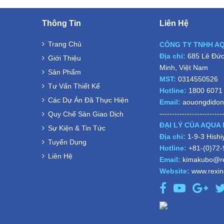
Thông Tin
Liên Hệ
Trang Chủ
CÔNG TY TNHH A
Địa chỉ:
685 Lê Đức 
Giới Thiệu
Minh, Việt Nam
Sản Phẩm
MST:
0314550526
Tư Vấn Thiết Kế
Hotline:
1800 6071
Các Dự Án Đã Thực Hiện
Email:
aouongdido
-------------------------
Quy Chế Sàn Giao Dịch
ĐẠI LÝ CỦA AQUA 
Sự Kiện & Tin Tức
Địa chỉ:
1-9-3 Hish
Tuyển Dụng
Hotline:
+81-(0)72
Liên Hệ
Email:
kimakubo@re
Website:
www.rexind