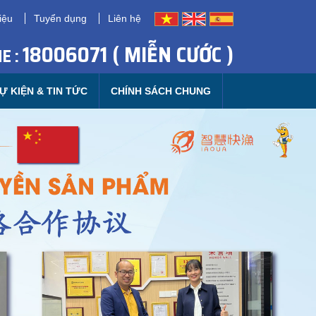
iệu
Tuyển dụng
Liên hệ
18006071 ( MIỄN CƯỚC )
E :
Ự KIỆN & TIN TỨC
CHÍNH SÁCH CHUNG