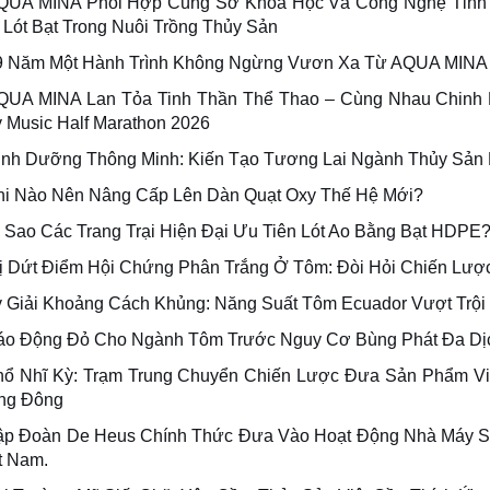
QUA MINA Phối Hợp Cùng Sở Khoa Học Và Công Nghệ Tỉnh 
 Lót Bạt Trong Nuôi Trồng Thủy Sản
9 Năm Một Hành Trình Không Ngừng Vươn Xa Từ AQUA MINA
QUA MINA Lan Tỏa Tinh Thần Thể Thao – Cùng Nhau Chinh 
y Music Half Marathon 2026
inh Dưỡng Thông Minh: Kiến Tạo Tương Lai Ngành Thủy Sản
hi Nào Nên Nâng Cấp Lên Dàn Quạt Oxy Thế Hệ Mới?
ì Sao Các Trang Trại Hiện Đại Ưu Tiên Lót Ao Bằng Bạt HDPE
rị Dứt Điểm Hội Chứng Phân Trắng Ở Tôm: Đòi Hỏi Chiến Lượ
ý Giải Khoảng Cách Khủng: Năng Suất Tôm Ecuador Vượt Trội
áo Động Đỏ Cho Ngành Tôm Trước Nguy Cơ Bùng Phát Đa Dị
hổ Nhĩ Kỳ: Trạm Trung Chuyển Chiến Lược Đưa Sản Phẩm V
ng Đông
ập Đoàn De Heus Chính Thức Đưa Vào Hoạt Động Nhà Máy Sả
t Nam.