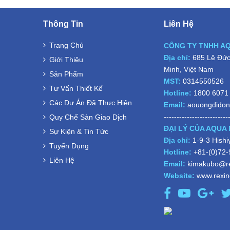
Thông Tin
Liên Hệ
Trang Chủ
CÔNG TY TNHH A
Địa chỉ:
685 Lê Đức 
Giới Thiệu
Minh, Việt Nam
Sản Phẩm
MST:
0314550526
Tư Vấn Thiết Kế
Hotline:
1800 6071
Các Dự Án Đã Thực Hiện
Email:
aouongdido
-------------------------
Quy Chế Sàn Giao Dịch
ĐẠI LÝ CỦA AQUA 
Sự Kiện & Tin Tức
Địa chỉ:
1-9-3 Hish
Tuyển Dụng
Hotline:
+81-(0)72
Liên Hệ
Email:
kimakubo@re
Website:
www.rexind