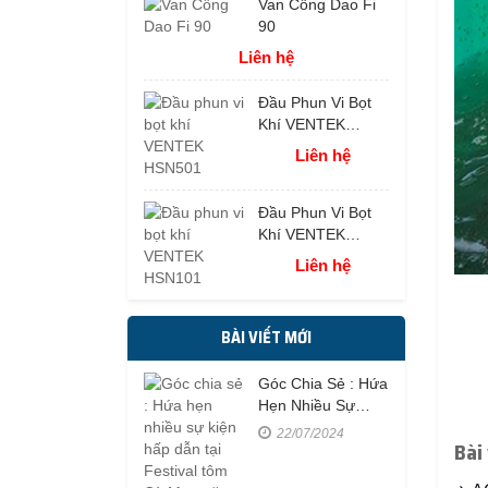
Van Cổng Dao Fi
90
Liên hệ
Đầu Phun Vi Bọt
Khí VENTEK
HSN501
Liên hệ
Đầu Phun Vi Bọt
Khí VENTEK
HSN101
Liên hệ
BÀI VIẾT MỚI
Góc Chia Sẻ : Hứa
Hẹn Nhiều Sự
Kiện Hấp Dẫn Tại
22/07/2024
Bài
Festival Tôm Cà
Mau Năm 2023