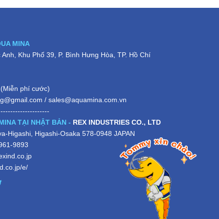
QUA MINA
Anh, Khu Phố 39, P. Bình Hưng Hòa, TP. Hồ Chí
(Miễn phí cước)
ng@gmail.com
/
sales@aquamina.com.vn
---------------------
MINA TẠI NHẬT BẢN -
REX INDUSTRIES CO., LTD
iya-Higashi, Higashi-Osaka 578-0948 JAPAN
-961-9893
xind.co.jp
.co.jp/e/