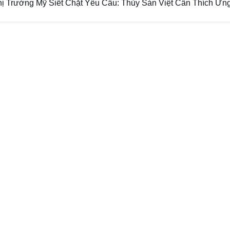
hị Trường Mỹ Siết Chặt Yêu Cầu: Thủy Sản Việt Cần Thích Ứn