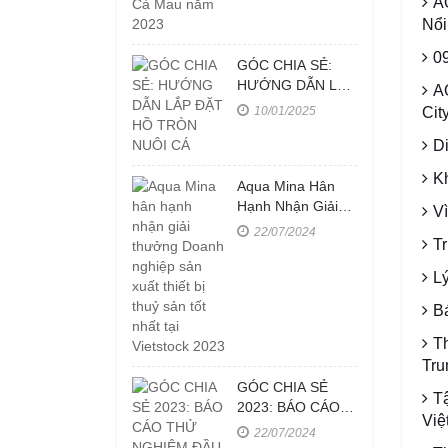
A
Nổi
0
GÓC CHIA SẺ:
HƯỚNG DẪN LẮP
A
ĐẶT HỒ TRÒN
10/01/2025
Cit
NUÔI CÁ
D
K
Aqua Mina Hân
Hạnh Nhận Giải
V
Thưởng Doanh
22/07/2024
T
Nghiệp Sản Xuất
Thiết Bị Thuỷ Sản
L
Tốt Nhất Tại
Vietstock 2023
B
T
Tru
GÓC CHIA SẺ
T
2023: BÁO CÁO
Việ
THỬ NGHIỆM
22/07/2024
ĐẦU PHUN