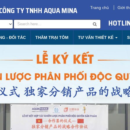
CÔNG TY TNHH AQUA MINA
Trang chủ
Giới th
HOTLIN
G - ĐỐI TÁC
THĂM TRẠI TÔM
TƯ VẤN THIẾT KẾ
S