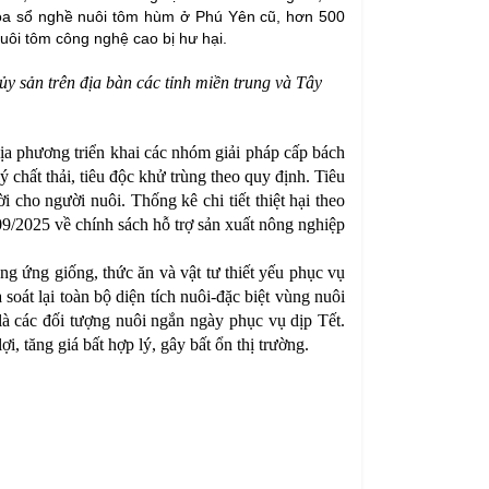
 xóa sổ nghề nuôi tôm hùm ở Phú Yên cũ, hơn 500
uôi tôm công nghệ cao bị hư hại.
y sản trên địa bàn các tỉnh miền trung và Tây
a phương triển khai các nhóm giải pháp cấp bách
ý chất thải, tiêu độc khử trùng theo quy định. Tiêu
 cho người nuôi. Thống kê chi tiết thiệt hại theo
09/2025 về chính sách hỗ trợ sản xuất nông nghiệp
g ứng giống, thức ăn và vật tư thiết yếu phục vụ
soát lại toàn bộ diện tích nuôi-đặc biệt vùng nuôi
t là các đối tượng nuôi ngắn ngày phục vụ dịp Tết.
ợi, tăng giá bất hợp lý, gây bất ổn thị trường.