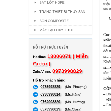
BẠT LÓT HDPE
triệ
tàu 
TRANG THIẾT BỊ THỦY SẢN
M
BỒN COMPOSITE
MÁY TẠO OXY TƯƠI
Cục 
khắc
thoá
HỖ TRỢ TRỰC TUYẾN
đối 
18006071 ( Miễn
sau t
Hotline:
Khôi
Cước )
sản 
0973998829
Zalo/Viber:
tôm 
Kiểm 
Hỗ trợ khách hàng
0973998829
(Ms. Phượng)
CÔN
– Đị
0938998814
(Ms.Hằng)
– Đi
0764998829
(Ms. Hường)
– Em
0373998829
(Ms.Clara)