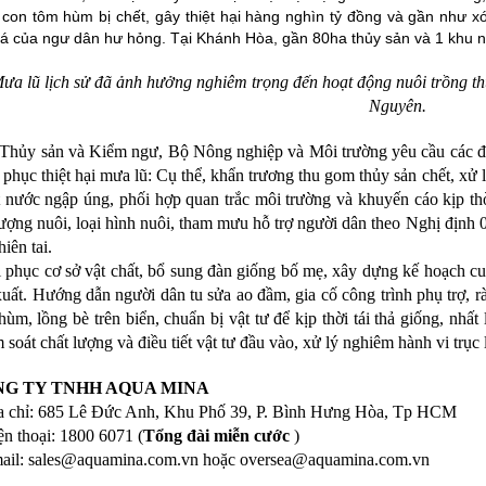
u con tôm hùm bị chết, gây thiệt hại hàng nghìn tỷ đồng và gần như
cá của ngư dân hư hỏng. Tại Khánh Hòa, gần 80ha thủy sản và 1 khu n
ưa lũ lịch sử đã ảnh hưởng nghiêm trọng đến hoạt động nuôi trồng thủ
Nguyên.
Thủy sản và Kiểm ngư, Bộ Nông nghiệp và Môi trường yêu cầu các đị
 phục thiệt hại mưa lũ: Cụ thể, khẩn trương thu gom thủy sản chết, xử l
t nước ngập úng, phối hợp quan trắc môi trường và khuyến cáo kịp thời
tượng nuôi, loại hình nuôi, tham mưu hỗ trợ người dân theo Nghị định 
hiên tai.
 phục cơ sở vật chất, bổ sung đàn giống bố mẹ, xây dựng kế hoạch cun
xuất. Hướng dẫn người dân tu sửa ao đầm, gia cố công trình phụ trợ, rà 
hùm, lồng bè trên biển, chuẩn bị vật tư để kịp thời tái thả giống, nhấ
soát chất lượng và điều tiết vật tư đầu vào, xử lý nghiêm hành vi trục l
G TY TNHH AQUA MINA
a chỉ: 685 Lê Đức Anh, Khu Phố 39, P. Bình Hưng Hòa, Tp HCM
ện thoại: 1800 6071 (
Tổng đài miễn cước
)
ail: sales@aquamina.com.vn hoặc oversea@aquamina.com.vn