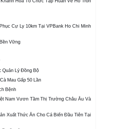
Khánh Hòa Tổ Chức Tập Huấn Về Hồ Tròn
Phục Cự Ly 10km Tại VPBank Ho Chi Minh
 Bền Vững
?
c Quản Lý Đồng Bộ
 Cà Mau Gấp 50 Lần
ch Bệnh
iệt Nam Vươn Tầm Thị Trường Châu Âu Và
n Xuất Thức Ăn Cho Cá Biển Đầu Tiên Tại