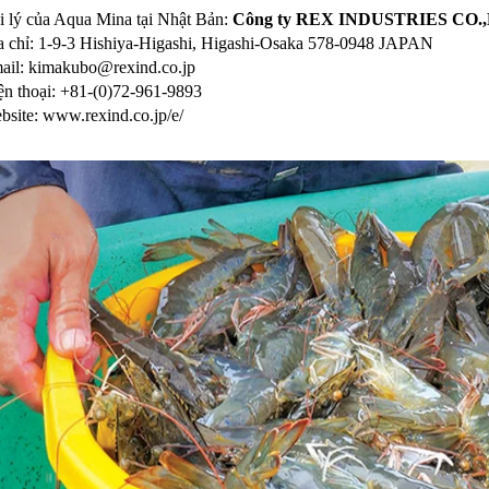
i lý của Aqua Mina tại Nhật Bản:
Công ty REX INDUSTRIES CO.
a chỉ: 1-9-3 Hishiya-Higashi, Higashi-Osaka 578-0948 JAPAN
ail: kimakubo@rexind.co.jp
ện thoại: +81-(0)72-961-9893
bsite: www.rexind.co.jp/e/