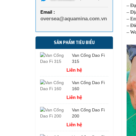
– Đạ
Email :
– Đị
oversea@aquamina.com.vn
– Em
– Đi
– We
SẢN PHẨM TIÊU BIỂU
Van Cổng Dao Fi
315
Liên hệ
Van Cổng Dao Fi
160
Liên hệ
Van Cổng Dao Fi
200
Liên hệ