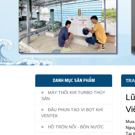
DANH MỤC SẢN PHẨM
TRA
MÁY THỔI KHÍ TURBO THỦY
Lũ
SẢN
Vi
ĐẦU PHUN TẠO VI BỌT KHÍ
VENTEK
Mưa 
HỒ TRÒN NỔI - BỒN NƯỚC
Nguy
Tại 