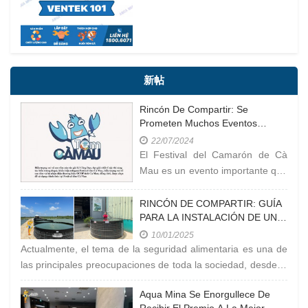
新帖
Rincón De Compartir: Se
Prometen Muchos Eventos
Interesantes En El Festival Del
22/07/2024
Camarón De Cà Mau En 2023
El Festival del Camarón de Cà
Mau es un evento importante que
se celebra en la provincia de Cà
Mau, Vietnam. El camarón de Cà
RINCÓN DE COMPARTIR: GUÍA
PARA LA INSTALACIÓN DE UN
Mau es conocido como uno de
ESTANQUE CIRCULAR MÓVIL
los productos clave
10/01/2025
Actualmente, el tema de la seguridad alimentaria es una de
las principales preocupaciones de toda la sociedad, desde la
carne y el
Aqua Mina Se Enorgullece De
Recibir El Premio A La Mejor