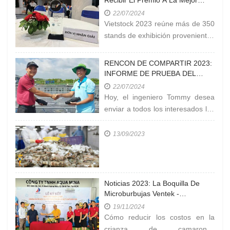
Empresa Productora De Equipos
22/07/2024
Acuáticos En Vietstock 2023
Vietstock 2023 reúne más de 350
stands de exhibición provenientes
de organizaciones y empresas
que operan en el
RENCON DE COMPARTIR 2023:
INFORME DE PRUEBA DEL
NIVEL DE ROCIADORES
22/07/2024
VENTEK EN LA EXPLOTACIÓN
Hoy, el ingeniero Tommy desea
EN CÀ MAU
enviar a todos los interesados los
resultados de la prueba de
medición de 'LA
13/09/2023
CONCENTRACIÓN DE OXÍGENO
EN EL ESTANQUE' en la granja
de la empresa
Noticias 2023: La Boquilla De
Microburbujas Ventek -
Dispositivo Eficiente Para La
19/11/2024
Generación De Oxígeno En La
Cómo reducir los costos en la
Cría De Camarones A Alta
crianza de camarones