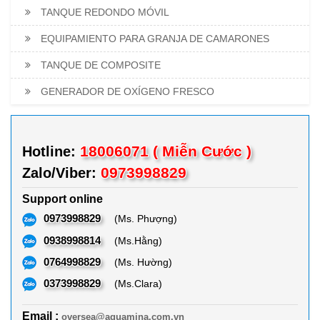
TANQUE REDONDO MÓVIL
EQUIPAMIENTO PARA GRANJA DE CAMARONES
TANQUE DE COMPOSITE
GENERADOR DE OXÍGENO FRESCO
18006071 ( Miễn Cước )
Hotline:
0973998829
Zalo/Viber:
Support online
0973998829
(Ms. Phượng)
0938998814
(Ms.Hằng)
0764998829
(Ms. Hường)
0373998829
(Ms.Clara)
Email :
oversea@aquamina.com.vn