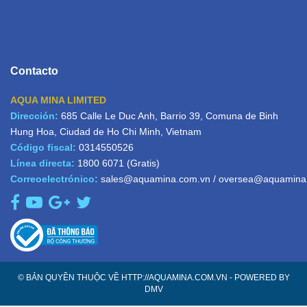
Contacto
AQUA MINA LIMITED
Dirección:
685 Calle Le Duc Anh, Barrio 39, Comuna de Binh
Hung Hoa, Ciudad de Ho Chi Minh, Vietnam
Código fiscal:
0314550526
Línea directa:
1800 6071
(Gratis)
Correoelectrónico:
sales@aquamina.com.vn
/
oversea@aquamina
© BẢN QUYỀN THUỘC VỀ HTTP://AQUAMINA.COM.VN - POWERED BY
DMV