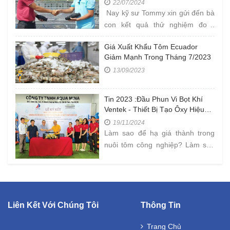
22/07/2024
CÀ MAU
Nay kỹ sư Tommy xin gửi đến bà
con kết quả thử nghiệm đo "
NỒNG ĐỘ OXY TRONG AO " tại
Giá Xuất Khẩu Tôm Ecuador
Farm công ty Âu Mỹ AEC ở Cà
Giảm Mạnh Trong Tháng 7/2023
Mau với kích
13/09/2023
Tin 2023 :Đầu Phun Vi Bọt Khí
Ventek - Thiết Bị Tạo Ôxy Hiệu
Quả Trong Nuôi Tôm Mật Độ Cao
19/11/2024
Làm sao để hạ giá thành trong
nuôi tôm công nghiệp? Làm sao
để bán được tôm với mức giá
cao? Đây là những
Liên Kết Với Chúng Tôi
Thông Tin
Trang Chủ