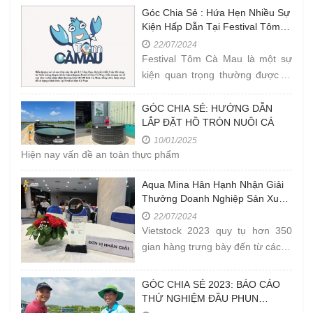
Góc Chia Sẻ : Hứa Hẹn Nhiều Sự
Kiện Hấp Dẫn Tại Festival Tôm
Cà Mau Năm 2023
22/07/2024
Festival Tôm Cà Mau là một sự
kiện quan trọng thường được tổ
chức ở tỉnh Cà Mau, Việt Nam.
Tôm Cà Mau được biết đến là
GÓC CHIA SẺ: HƯỚNG DẪN
LẮP ĐẶT HỒ TRÒN NUÔI CÁ
một
10/01/2025
Hiện nay vấn đề an toàn thực phẩm
Aqua Mina Hân Hạnh Nhận Giải
Thưởng Doanh Nghiệp Sản Xuất
Thiết Bị Thuỷ Sản Tốt Nhất Tại
22/07/2024
Vietstock 2023
Vietstock 2023 quy tụ hơn 350
gian hàng trưng bày đến từ các tổ
chức, doanh nghiệp hoạt động
trong lĩnh vực chăn nuôi và nuôi
GÓC CHIA SẺ 2023: BÁO CÁO
trồng thủy
THỬ NGHIỆM ĐẦU PHUN
VENTEK THỰC TẾ TẠI FARM Ở