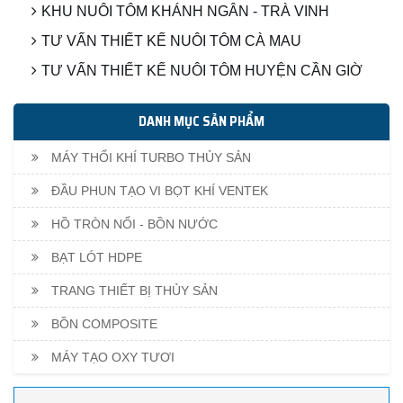
KHU NUÔI TÔM KHÁNH NGÂN - TRÀ VINH
TƯ VẤN THIẾT KẾ NUÔI TÔM CÀ MAU
TƯ VẤN THIẾT KẾ NUÔI TÔM HUYỆN CẦN GIỜ
DANH MỤC SẢN PHẨM
MÁY THỔI KHÍ TURBO THỦY SẢN
ĐẦU PHUN TẠO VI BỌT KHÍ VENTEK
HỒ TRÒN NỔI - BỒN NƯỚC
BẠT LÓT HDPE
TRANG THIẾT BỊ THỦY SẢN
BỒN COMPOSITE
MÁY TẠO OXY TƯƠI