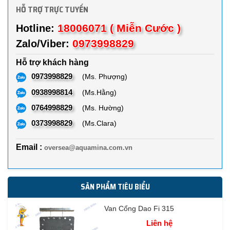
HỖ TRỢ TRỰC TUYẾN
18006071 ( Miễn Cước )
Hotline:
0973998829
Zalo/Viber:
Hỗ trợ khách hàng
0973998829
(Ms. Phượng)
0938998814
(Ms.Hằng)
0764998829
(Ms. Hường)
0373998829
(Ms.Clara)
Email :
oversea@aquamina.com.vn
SẢN PHẨM TIÊU BIỂU
Van Cổng Dao Fi 315
Liên hệ