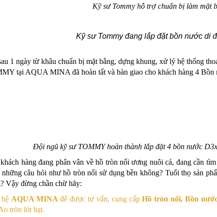
Kỹ
sư
Tommy
hỗ
trợ
chuẩn
bị
làm
m
ặt
Kỹ
sư
Tommy đang lắp đặt bồn nước di 
sau 1 ngày từ khâu chuẩn bị mặt bằng, dựng khung, xử lý hệ thống thoát
Y tại AQUA MINA đã hoàn tất và bàn giao cho khách hàng 4 Bồn 
Đội ngũ kỹ sư TOMMY hoàn thành lắp đặt 4 bồn nước D3x1
khách hàng đang phân vân về hồ tròn nổi ương nuôi cá, đang cần tìm 
 những câu hỏi như hồ tròn nổi sử dụng bền không? Tuổi thọ sản p
? Vậy đừng chần chừ hãy:
 hệ
AQUA MINA
để được tư vấn, cung cấp
Hồ tròn nổi, B
ồn
nước
Ao tròn lót bạt.