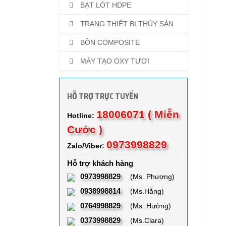
BẠT LÓT HDPE
TRANG THIẾT BỊ THỦY SẢN
BỒN COMPOSITE
MÁY TẠO OXY TƯƠI
HỖ TRỢ TRỰC TUYẾN
18006071 ( Miễn
Hotline:
Cước )
0973998829
Zalo/Viber:
Hỗ trợ khách hàng
0973998829
(Ms. Phượng)
0938998814
(Ms.Hằng)
0764998829
(Ms. Hường)
0373998829
(Ms.Clara)