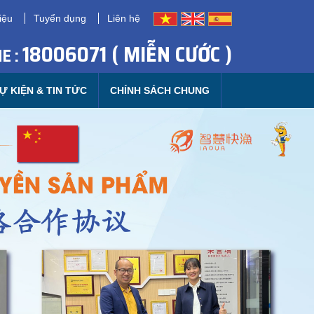
iệu
Tuyển dụng
Liên hệ
18006071 ( MIỄN CƯỚC )
E :
Ự KIỆN & TIN TỨC
CHÍNH SÁCH CHUNG