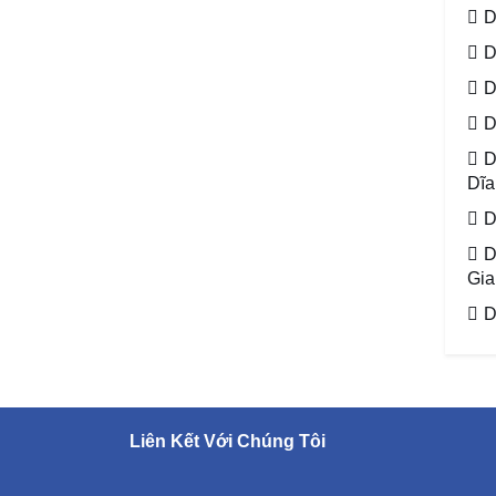
D
D
D
D
D
Dĩa
D
D
Gia
D
Liên Kết Với Chúng Tôi