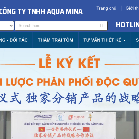
CÔNG TY TNHH AQUA MINA
Trang chủ
Giới th
HOTLIN
G - ĐỐI TÁC
THĂM TRẠI TÔM
TƯ VẤN THIẾT KẾ
S