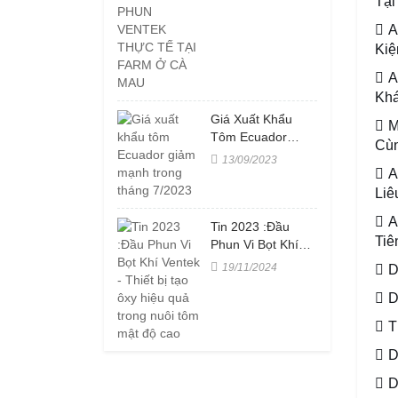
Tại
VENTEK THỰC
TẾ TẠI FARM Ở
A
CÀ MAU
Kiệ
A
Kh
Giá Xuất Khẩu
M
Tôm Ecuador
Cùn
Giảm Mạnh Trong
13/09/2023
Tháng 7/2023
A
Liê
A
Tin 2023 :Đầu
Tiê
Phun Vi Bọt Khí
Ventek - Thiết Bị
19/11/2024
D
Tạo Ôxy Hiệu Quả
Trong Nuôi Tôm
D
Mật Độ Cao
T
D
D