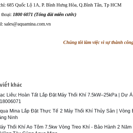
chỉ: 685 Quốc Lộ 1A, P. Bình Hưng Hòa, Q.Bình Tân, Tp HCM
 thoại:
1800 6071 (Tổng đài miễn cước)
l: sales@aquamina.com.vn
Chúng tôi làm việc vì sự thành cô
 viết khác
ạc Liêu: Hoàn Tất Lắp Đặt Máy Thổi Khí 7.5kW–25kPa | Dự Á
 18006071
qua Mina Lắp Đặt Thực Tế 2 Máy Thổi Khí Thủy Sản | Vòng
ng Ninh
áy Thổi Khí Ao Tôm 7.5kw Vòng Treo Khí - Bảo Hành 2 Năm