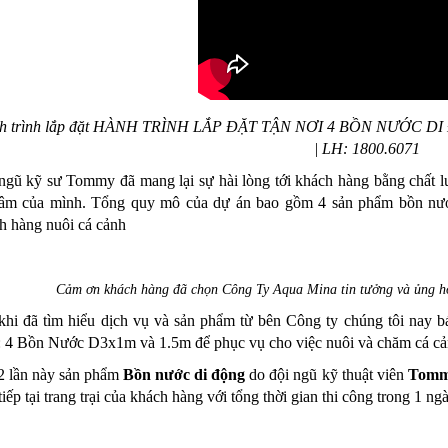
h trình lắp đặt HÀNH TRÌNH LẮP ĐẶT TẬN NƠI 4 BỒN NƯỚC
| LH: 1800.6071
ngũ kỹ sư Tommy đã mang lại sự hài lòng tới khách hàng bằng chất l
tâm của mình. Tổng quy mô của dự án bao gồm 4 sản phẩm bồn nư
h hàng nuôi cá cảnh
Cảm ơn khách hàng đã chọn Công Ty Aqua Mina tin tưởng và ủng hộ
khi đã tìm hiểu dịch vụ và sản phẩm từ bên Công ty chúng tôi nay 
 4 Bồn Nước D3x1m và 1.5m để phục vụ cho việc nuôi và chăm cá cả
2 lần này sản phẩm
Bồn nước di động
do đội ngũ kỹ thuật viên
Tom
tiếp tại trang trại của khách hàng với tổng thời gian thi công trong 1 ng