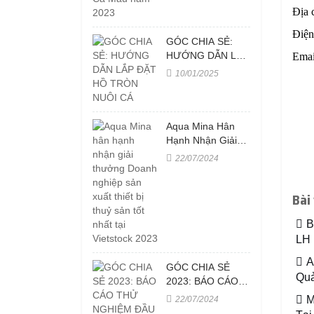
Địa 
Điện
GÓC CHIA SẺ:
HƯỚNG DẪN LẮP
Emai
ĐẶT HỒ TRÒN
10/01/2025
NUÔI CÁ
Aqua Mina Hân
Hạnh Nhận Giải
Thưởng Doanh
22/07/2024
Nghiệp Sản Xuất
Thiết Bị Thuỷ Sản
Bài
Tốt Nhất Tại
Vietstock 2023
B
LH
A
GÓC CHIA SẺ
Quả
2023: BÁO CÁO
THỬ NGHIỆM
M
22/07/2024
ĐẦU PHUN