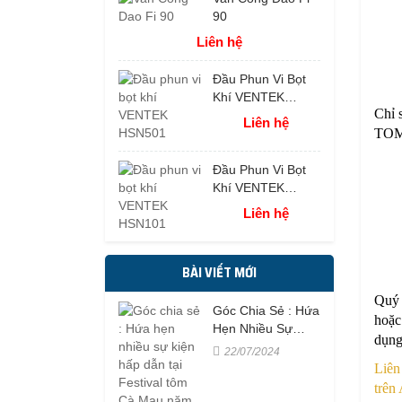
90
Liên hệ
Đầu Phun Vi Bọt
Khí VENTEK
Chỉ 
HSN501
Liên hệ
TOMM
Đầu Phun Vi Bọt
Khí VENTEK
HSN101
Liên hệ
BÀI VIẾT MỚI
Quý 
Góc Chia Sẻ : Hứa
hoặc
Hẹn Nhiều Sự
dụng
Kiện Hấp Dẫn Tại
22/07/2024
Festival Tôm Cà
Liên
Mau Năm 2023
trên 