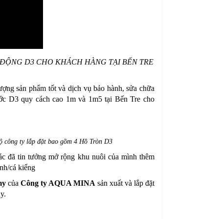
 DI ĐỘNG D3 CHO KHÁCH HÀNG TẠI BẾN TRE
ượng sản phẩm tốt và dịch vụ bảo hành, sửa chữa
ớc D3 quy cách cao 1m và 1m5 tại Bến Tre cho
 công ty lắp đặt bao gồm 4 Hồ Tròn D3
bác đã tin tưởng mở rộng khu nuôi của mình thêm
nh/cá kiểng
my
của
Công ty AQUA MINA
sản xuất và lắp đặt
ày
.