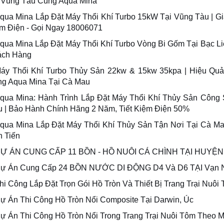
 Vũng Tàu Cùng Aqua Mina
qua Mina Lắp Đặt Máy Thổi Khí Turbo 15kW Tại Vũng Tàu | Gi
m Điện - Gọi Ngay 18006071
qua Mina Lắp Đặt Máy Thổi Khí Turbo Vòng Bi Gốm Tại Bạc Li
ách Hàng
áy Thổi Khí Turbo Thủy Sản 22kw & 15kw 35kpa | Hiệu Qu
g Aqua Mina Tại Cà Mau
qua Mina: Hành Trình Lắp Đặt Máy Thổi Khí Thủy Sản Công 
u | Bảo Hành Chính Hãng 2 Năm, Tiết Kiệm Điện 50%
qua Mina Lắp Đặt Máy Thổi Khí Thủy Sản Tận Nơi Tại Cà Ma
n Tiến
Ự ÁN CUNG CẤP 11 BỒN - HỒ NUÔI CÁ CHÌNH TẠI HUYỆ
ự Án Cung Cấp 24 BỒN NƯỚC DI ĐỘNG D4 Và D6 TẠI Vạn N
hi Công Lắp Đặt Trọn Gói Hồ Tròn Và Thiết Bị Trang Trại Nuôi
ự Án Thi Công Hồ Tròn Nổi Composite Tại Darwin, Úc
ự Án Thi Công Hồ Tròn Nổi Trong Trang Trại Nuôi Tôm Theo M