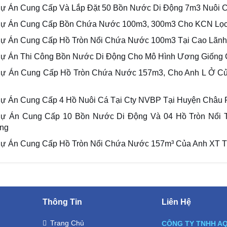
ự Án Cung Cấp Và Lắp Đặt 50 Bồn Nước Di Động 7m3 Nuôi Cá
ự Án Cung Cấp Bồn Chứa Nước 100m3, 300m3 Cho KCN Lọc 
ự Án Cung Cấp Hồ Tròn Nổi Chứa Nước 100m3 Tại Cao Lãnh
ự Án Thi Công Bồn Nước Di Động Cho Mô Hình Ương Giống C
ự Án Cung Cấp Hồ Tròn Chứa Nước 157m3, Cho Anh L Ở Củ
ự Án Cung Cấp 4 Hồ Nuôi Cá Tại Cty NVBP Tại Huyện Châu P
ự Án Cung Cấp 10 Bồn Nước Di Động Và 04 Hồ Tròn Nổi 
ng
ự Án Cung Cấp Hồ Tròn Nổi Chứa Nước 157m³ Của Anh XT Tại
Thông Tin
Liên Hệ
Trang Chủ
CÔNG TY TNHH A