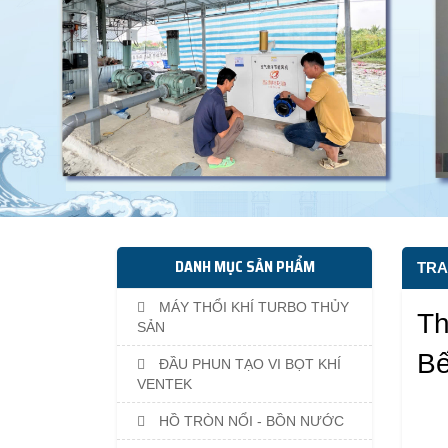
DANH MỤC SẢN PHẨM
TRA
MÁY THỔI KHÍ TURBO THỦY
Th
SẢN
Bế
ĐẦU PHUN TẠO VI BỌT KHÍ
VENTEK
HỒ TRÒN NỔI - BỒN NƯỚC