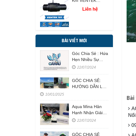
Khí VENTEK
HSN101
Liên hệ
BÀI VIẾT MỚI
Góc Chia Sẻ : Hứa
Hẹn Nhiều Sự
Kiện Hấp Dẫn Tại
22/07/2024
Festival Tôm Cà
Mau Năm 2023
GÓC CHIA SẺ:
HƯỚNG DẪN LẮP
ĐẶT HỒ TRÒN
10/01/2025
Bài
NUÔI CÁ
Aqua Mina Hân
A
Hạnh Nhận Giải
Nổi
Thưởng Doanh
22/07/2024
Nghiệp Sản Xuất
0
Thiết Bị Thuỷ Sản
GÓC CHIA SẺ
A