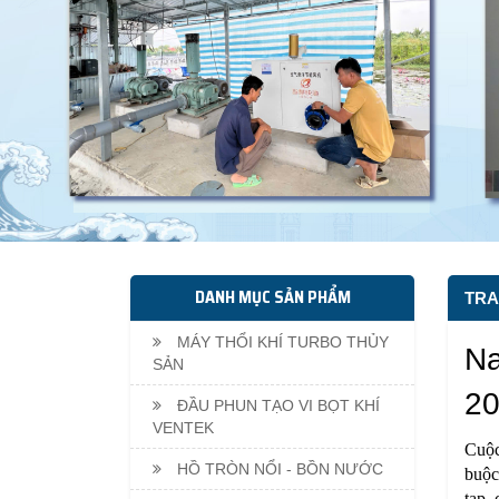
DANH MỤC SẢN PHẨM
TRA
MÁY THỔI KHÍ TURBO THỦY
Na
SẢN
2
ĐẦU PHUN TẠO VI BỌT KHÍ
VENTEK
Cuộ
HỒ TRÒN NỔI - BỒN NƯỚC
buộc
tạp, 