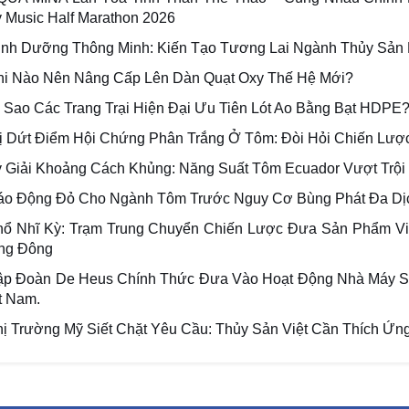
y Music Half Marathon 2026
inh Dưỡng Thông Minh: Kiến Tạo Tương Lai Ngành Thủy Sản
hi Nào Nên Nâng Cấp Lên Dàn Quạt Oxy Thế Hệ Mới?
ì Sao Các Trang Trại Hiện Đại Ưu Tiên Lót Ao Bằng Bạt HDPE
rị Dứt Điểm Hội Chứng Phân Trắng Ở Tôm: Đòi Hỏi Chiến Lượ
ý Giải Khoảng Cách Khủng: Năng Suất Tôm Ecuador Vượt Trội
áo Động Đỏ Cho Ngành Tôm Trước Nguy Cơ Bùng Phát Đa Dị
hổ Nhĩ Kỳ: Trạm Trung Chuyển Chiến Lược Đưa Sản Phẩm V
ng Đông
ập Đoàn De Heus Chính Thức Đưa Vào Hoạt Động Nhà Máy Sả
t Nam.
hị Trường Mỹ Siết Chặt Yêu Cầu: Thủy Sản Việt Cần Thích Ứn