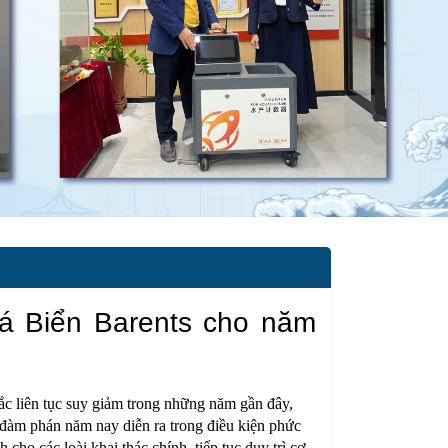
á Biển Barents cho năm
 Bắc liên tục suy giảm trong những năm gần đây,
 đàm phán năm nay diễn ra trong điều kiện phức
 cho các loài khai thác chính, tiếp tục duy trì cơ