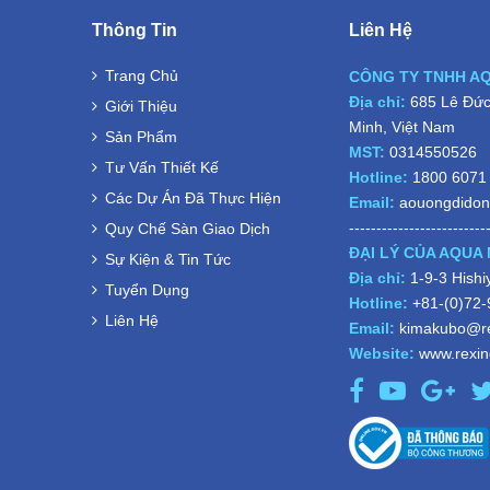
Thông Tin
Liên Hệ
Trang Chủ
CÔNG TY TNHH A
Địa chỉ:
685 Lê Đức 
Giới Thiệu
Minh, Việt Nam
Sản Phẩm
MST:
0314550526
Tư Vấn Thiết Kế
Hotline:
1800 6071
Các Dự Án Đã Thực Hiện
Email:
aouongdido
-------------------------
Quy Chế Sàn Giao Dịch
ĐẠI LÝ CỦA AQUA 
Sự Kiện & Tin Tức
Địa chỉ:
1-9-3 Hish
Tuyển Dụng
Hotline:
+81-(0)72
Liên Hệ
Email:
kimakubo@re
Website:
www.rexind