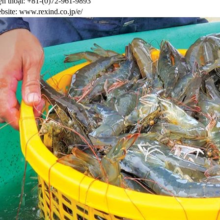
ện thoại: +81-(0)72-961-9893
bsite: www.rexind.co.jp/e/