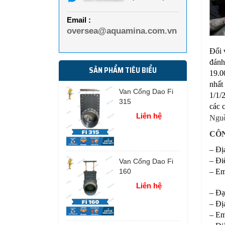
Email :
oversea@aquamina.com.vn
Đối 
đánh
SẢN PHẨM TIÊU BIỂU
19.0
nhất
Van Cổng Dao Fi
1/1/
315
các 
Liên hệ
Nguồ
CÔN
– Đị
– Đi
Van Cổng Dao Fi
160
– Em
Liên hệ
– Đạ
– Đị
– Em