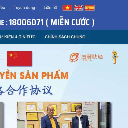
iệu
Tuyển dụng
Liên hệ
18006071 ( MIỄN CƯỚC )
E :
Ự KIỆN & TIN TỨC
CHÍNH SÁCH CHUNG