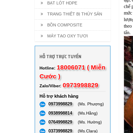
BẠT LÓT HDPE
chế 
mức 
TRANG THIẾT BỊ THỦY SẢN
lượn
BỒN COMPOSITE
theo
tấn.
MÁY TẠO OXY TƯƠI
HỖ TRỢ TRỰC TUYẾN
18006071 ( Miễn
Hotline:
Cước )
0973998829
Zalo/Viber:
Hỗ trợ khách hàng
0973998829
(Ms. Phượng)
0938998814
(Ms.Hằng)
0764998829
(Ms. Hường)
0373998829
(Ms.Clara)