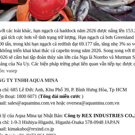
với các loài khác, hạn ngạch cá haddock năm 2026 được nâng lên 153.
 giá tích cực hơn về tình trạng trữ lượng. Hạn ngạch cá bơn Greenlan
00 tấn, trong khi hạn ngạch cá redfish đạt 69.177 tấn, tăng nhẹ 3% so
 không triển khai khai thác cá capelin trong năm 2026. Song song với
2026 sẽ cấm hai tập đoàn thủy sản lớn của Nga là Norebo và Murman S
cảng của Na Uy. Các biện pháp trừng phạt liên quan vẫn tiếp tục được d
n: vasep
G TY TNHH AQUA MINA
a chỉ: 685 Lê Đức Anh, Khu Phố 39, P. Bình Hưng Hòa, Tp HCM
ện thoại: 1800 6071 (
Tổng đài miễn cước
)
ail: sales@aquamina.com.vn hoặc oversea@aquamina.com.vn
i lý của Aqua Mina tại Nhật Bản:
Công ty REX INDUSTRIES CO.
a chỉ: 1-9-3 Hishiya-Higashi, Higashi-Osaka 578-0948 JAPAN
ail: kimakubo@rexind.co.jp