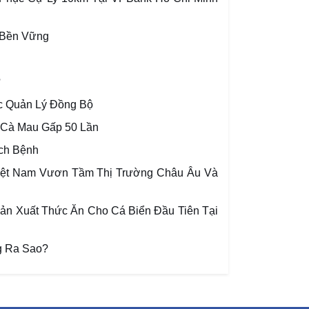
 Bền Vững
?
c Quản Lý Đồng Bộ
 Cà Mau Gấp 50 Lần
ch Bệnh
iệt Nam Vươn Tầm Thị Trường Châu Âu Và
n Xuất Thức Ăn Cho Cá Biển Đầu Tiên Tại
g Ra Sao?