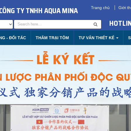
CÔNG TY TNHH AQUA MINA
Trang chủ
Giới th
HOTLIN
G - ĐỐI TÁC
THĂM TRẠI TÔM
TƯ VẤN THIẾT KẾ
S