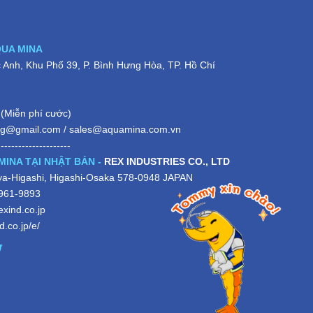
QUA MINA
Anh, Khu Phố 39, P. Bình Hưng Hòa, TP. Hồ Chí
(Miễn phí cước)
ng@gmail.com
/
sales@aquamina.com.vn
---------------------
MINA TẠI NHẬT BẢN -
REX INDUSTRIES CO., LTD
iya-Higashi, Higashi-Osaka 578-0948 JAPAN
-961-9893
xind.co.jp
.co.jp/e/