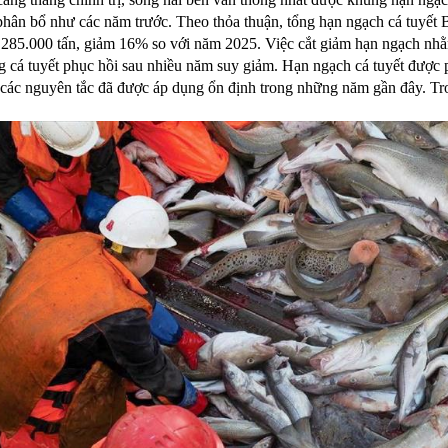
phân bổ như các năm trước. Theo thỏa thuận, tổng hạn ngạch cá tuyế
285.000 tấn, giảm 16% so với năm 2025. Việc cắt giảm hạn ngạch nhằm 
g cá tuyết phục hồi sau nhiều năm suy giảm. Hạn ngạch cá tuyết được
 các nguyên tắc đã được áp dụng ổn định trong những năm gần đây. T