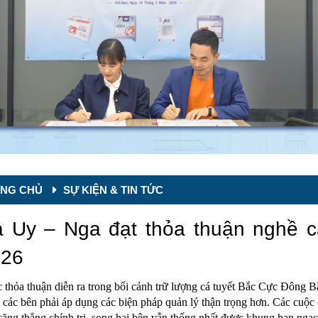
NG CHỦ
SỰ KIỆN & TIN TỨC
 Uy – Nga đạt thỏa thuận nghề c
026
c thỏa thuận diễn ra trong bối cảnh trữ lượng cá tuyết Bắc Cực Đông
 các bên phải áp dụng các biện pháp quản lý thận trọng hơn. Các cuộc
căng thẳng chính trị, song hai bên vẫn thống nhất được khung hạn ngạch